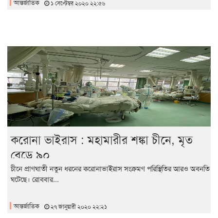
আন্তর্জাতিক
১ সেপ্টেম্বর ২০২০ ২২:৫৬
করোনা ভাইরাস : মহামারীর শঙ্কা চীনে, মৃত
বেড়ে ৯০
চীনে প্রাণঘাতী নতুন ধরনের করোনাভাইরাস সংক্রমণ পরিস্থিতির আরও অবনতি
ঘটেছে। রোববার...
আন্তর্জাতিক
২৭ জানুয়ারী ২০২০ ২২:২১