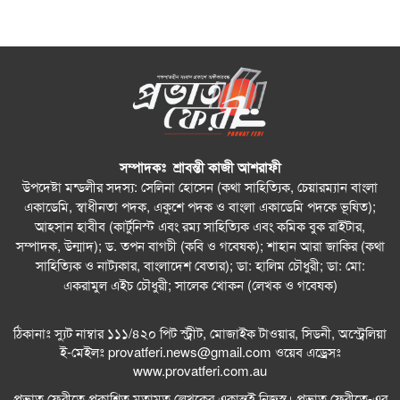
সম্পাদকঃ শ্রাবন্তী কাজী আশরাফী
উপদেষ্টা মন্ডলীর সদস্য: সেলিনা হোসেন (কথা সাহিত্যিক, চেয়ারম্যান বাংলা
একাডেমি, স্বাধীনতা পদক, একুশে পদক ও বাংলা একাডেমি পদকে ভূষিত);
আহসান হাবীব (কার্টুনিস্ট এবং রম্য সাহিত্যিক এবং কমিক বুক রাইটার,
সম্পাদক, উন্মাদ); ড. তপন বাগচী (কবি ও গবেষক); শাহান আরা জাকির (কথা
সাহিত্যিক ও নাট্যকার, বাংলাদেশ বেতার); ডা: হালিম চৌধুরী; ডা: মো:
একরামুল এইচ চৌধুরী; সালেক খোকন (লেখক ও গবেষক)
ঠিকানাঃ স্যুট নাম্বার ১১১/৪২০ পিট স্ট্রীট, মোজাইক টাওয়ার, সিডনী, অস্ট্রেলিয়া
ই-মেইলঃ
provatferi.news@gmail.com
ওয়েব এড্রেসঃ
www.provatferi.com.au
প্রভাত ফেরীতে প্রকাশিত মতামত লেখকের একান্তই নিজস্ব। প্রভাত ফেরীতে-এর