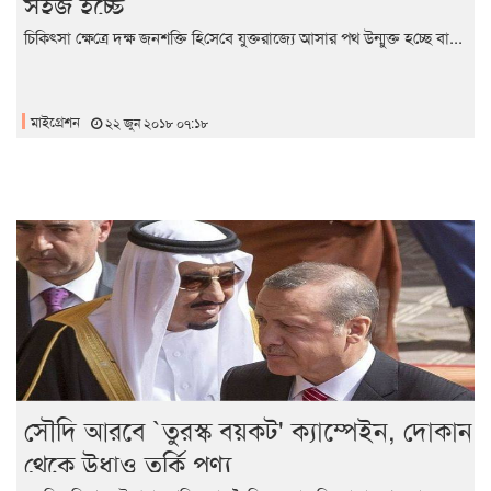
সহজ হচ্ছে
চি‌কিৎসা ক্ষে‌ত্রে দক্ষ জনশ‌ক্তি হি‌সে‌বে যুক্তরাজ্যে আসার পথ উন্মুক্ত হ‌চ্ছে বা...
মাইগ্রেশন
২২ জুন ২০১৮ ০৭:১৮
সৌদি আরবে `তুরস্ক বয়কট' ক্যাম্পেইন, দোকান
থেকে উধাও তুর্কি পণ্য