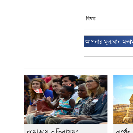
বিষয়:
আপনার মূল্যবান মতা
কানাডায় অভিবাসনঃ
অর্থের