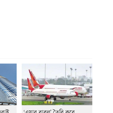
 দুবাই
‘এয়ার বাবল’ তৈরি করে