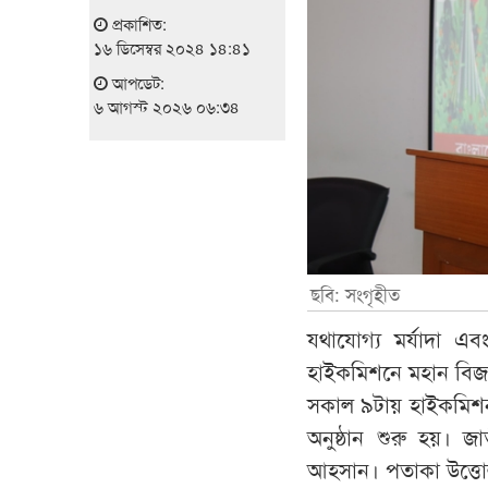
প্রকাশিত:
১৬ ডিসেম্বর ২০২৪ ১৪:৪১
আপডেট:
৬ আগস্ট ২০২৬ ০৬:৩৪
ছবি: সংগৃহীত
যথাযোগ্য মর্যাদা এবং
হাইকমিশনে মহান বিজয
সকাল ৯টায় হাইকমিশন 
অনুষ্ঠান শুরু হয়।
আহসান। পতাকা উত্তো