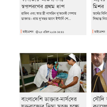
স্বপ্নপূরণের প্রথম ধাপ
মিশর
রাকিব এবং তার স্ত্রী নাসরিন দু’জনেই পেশায়
অর্থের বি
ডাক্তার। প্রায় দু’বছর আগে ইন্টার্নি শে...
সিদ্ধান্ত 
মাইগ্রেশন
মাইগ্রেশন
২৫ এপ্রিল ২০১৯ ১৪:৪১
ব‌াংলা‌দেশি ডাক্তার-নার্স‌দের
সৌদি 
যুক্তরাজ্যের ভিসা সহজ হচ্ছে
ক্যাম