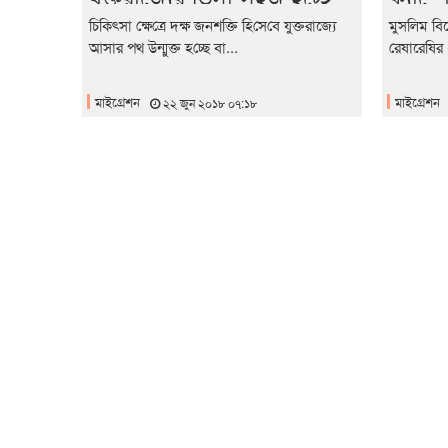
উধাও ত
চি‌কিৎসা ক্ষে‌ত্রে দক্ষ জনশ‌ক্তি হি‌সে‌বে যুক্তরাজ্যে
মুসলিম বিশ
আসার পথ উন্মুক্ত হ‌চ্ছে বা...
রেষারেষির 
মাইগ্রেশন
মাইগ্রেশন
২২ জুন ২০১৮ ০৭:১৮