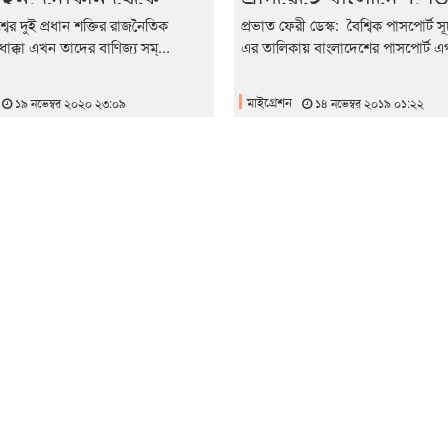
ুর্কি পণ্য
ছাড়াই ভ্রমণ ৪১টি দেশে
্বের দুই প্রধান শক্তির রাজনৈতিক
প্রভাত ফেরী ডেস্ক: বৈশ্বিক পাসপোর্ট
ধাক্কা এখন তাদের বাণিজ্য সম্...
এর তালিকায় বাংলাদেশের পাসপোর্ট এগ
মাইগ্রেশন
১৯ নভেম্বর ২০২০ ২৩:০৯
১৪ নভেম্বর ২০১৯ ০১:২২