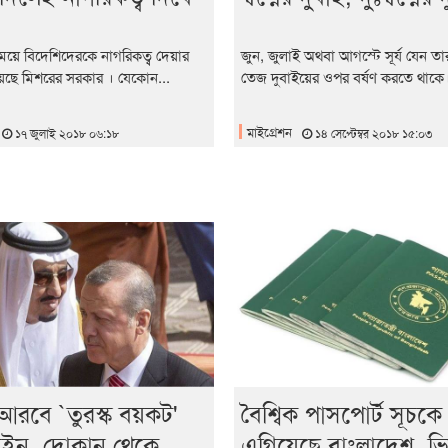
নিময়ে বিদেশিদেরকে নাগরিকত্ব দেয়ার
জুন, জুলাই অথবা আগস্টে সূর্য যেন তা
নিয়েছে মিশরের সরকার । যেকোন...
তেজ দুবাইয়ের ওপর বর্ষণ করতে থাকে।
মাইগ্রেশন
১৭ জুলাই ২০১৮ ০৬:১৮
১৪ সেপ্টেম্বর ২০১৮ ১৫:০৩
আরবে `তুরস্ক বয়কট'
বৈশ্বিক পাসপোর্ট সূচকে
্পেইন, দোকান থেকে
এগিয়েছে বাংলাদেশ, ভ