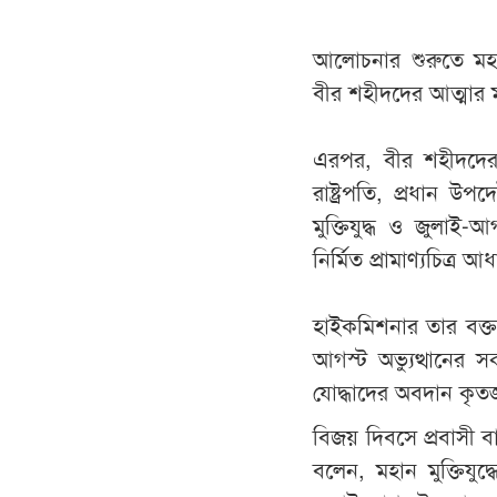
আলোচনার শুরুতে মহান 
বীর শহীদদের আত্মার
এরপর, বীর শহীদদের 
রাষ্ট্রপতি, প্রধান উপ
মুক্তিযুদ্ধ ও জুলাই-আগ
নির্মিত প্রামাণ্যচিত্র আ
হাইকমিশনার তার বক্তব
আগস্ট অভ্যুত্থানের স
যোদ্ধাদের অবদান কৃতজ্
বিজয় দিবসে প্রবাসী 
বলেন, মহান মুক্তিযু