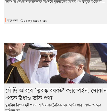
চি‌কিৎসা ক্ষে‌ত্রে দক্ষ জনশ‌ক্তি হি‌সে‌বে যুক্তরাজ্যে আসার পথ উন্মুক্ত হ‌চ্ছে বা...
মাইগ্রেশন
২২ জুন ২০১৮ ০৭:১৮
সৌদি আরবে `তুরস্ক বয়কট' ক্যাম্পেইন, দোকান
থেকে উধাও তুর্কি পণ্য
মুসলিম বিশ্বের দুই প্রধান শক্তির রাজনৈতিক রেষারেষির ধাক্কা এখন তাদের
বাণিজ্য সম্...