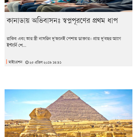
কানাডায় অভিবাসনঃ স্বপ্নপূরণের প্রথম ধাপ
রাকিব এবং তার স্ত্রী নাসরিন দু’জনেই পেশায় ডাক্তার। প্রায় দু’বছর আগে
ইন্টার্নি শে...
মাইগ্রেশন
২৫ এপ্রিল ২০১৯ ১৪:৪১