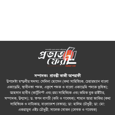
সম্পাদকঃ শ্রাবন্তী কাজী আশরাফী
উপদেষ্টা মন্ডলীর সদস্য: সেলিনা হোসেন (কথা সাহিত্যিক, চেয়ারম্যান বাংলা
একাডেমি, স্বাধীনতা পদক, একুশে পদক ও বাংলা একাডেমি পদকে ভূষিত);
আহসান হাবীব (কার্টুনিস্ট এবং রম্য সাহিত্যিক এবং কমিক বুক রাইটার,
সম্পাদক, উন্মাদ); ড. তপন বাগচী (কবি ও গবেষক); শাহান আরা জাকির (কথা
সাহিত্যিক ও নাট্যকার, বাংলাদেশ বেতার); ডা: হালিম চৌধুরী; ডা: মো:
একরামুল এইচ চৌধুরী; সালেক খোকন (লেখক ও গবেষক)