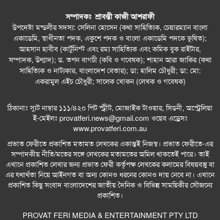
সম্পাদকঃ শ্রাবন্তী কাজী আশরাফী
উপদেষ্টা মন্ডলীর সদস্য: সেলিনা হোসেন (কথা সাহিত্যিক, চেয়ারম্যান বাংলা
একাডেমি, স্বাধীনতা পদক, একুশে পদক ও বাংলা একাডেমি পদকে ভূষিত);
আহসান হাবীব (কার্টুনিস্ট এবং রম্য সাহিত্যিক এবং কমিক বুক রাইটার,
সম্পাদক, উন্মাদ); ড. তপন বাগচী (কবি ও গবেষক); শাহান আরা জাকির (কথা
সাহিত্যিক ও নাট্যকার, বাংলাদেশ বেতার); ডা: হালিম চৌধুরী; ডা: মো:
একরামুল এইচ চৌধুরী; সালেক খোকন (লেখক ও গবেষক)
ঠিকানাঃ স্যুট নাম্বার ১১১/৪২০ পিট স্ট্রীট, মোজাইক টাওয়ার, সিডনী, অস্ট্রেলিয়া
ই-মেইলঃ
provatferi.news@gmail.com
ওয়েব এড্রেসঃ
www.provatferi.com.au
প্রভাত ফেরীতে প্রকাশিত মতামত লেখকের একান্তই নিজস্ব। প্রভাত ফেরীতে-এর
সম্পাদকীয় নীতি/মতের সঙ্গে লেখকের মতামতের অমিল থাকতেই পারে। তাই
এখানে প্রকাশিত লেখার জন্য প্রভাত ফেরী কর্তৃপক্ষ লেখকের কলামের বিষয়বস্তু বা
এর যথার্থতা নিয়ে আইনগত বা অন্য কোনও ধরনের কোনও দায় নেবে না। এখানে
প্রকাশিত কিছু সংবাদ বাংলাদেশের জাতীয় দৈনিক ও বিভিন্ন সাময়িকীর সৌজন্যে
প্রকাশিত।
PROVAT FERI MEDIA & ENTERTAINMENT PTY LTD