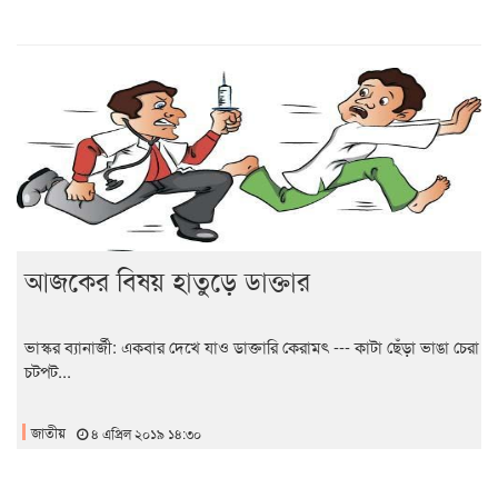
আজকের বিষয় হাতুড়ে ডাক্তার
ভাস্কর ব্যানার্জী: একবার দেখে যাও ডাক্তারি কেরামৎ --- কাটা ছেঁড়া ভাঙা চেরা
চটপট...
জাতীয়
৪ এপ্রিল ২০১৯ ১৪:৩০