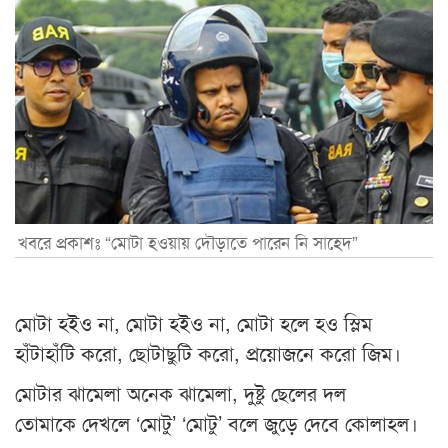
খবরে প্রকাশঃ “মোটা হওয়ায় দৌড়াতে পারেন নি সাহেদ”
মোটা হইও না, মোটা হইও না, মোটা হলে হও স্লিম
হাঁটাহাঁটি করো, ছোটাছুটি করো, প্রয়োজনে করো জিম।
মোটার ঝামেলা অনেক ঝামেলা, দুষ্টু ছেলের দল
তোমাকে দেখলে ‘মোটু’ ‘মোটু’ বলে জুড়ে দেবে কোলাহল।