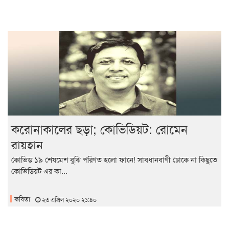
করোনাকালের ছড়া; কোভিডিয়ট: রোমেন
রায়হান
কোভিড ১৯ শেষমেশ বুঝি পরিণত হলো ফানে! সাবধানবাণী ঢোকে না কিছুতে
কোভিডিয়ট এর কা...
কবিতা
২৩ এপ্রিল ২০২০ ২১:৪০