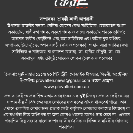
সম্পাদকঃ শ্রাবন্তী কাজী আশরাফী
উপদেষ্টা মন্ডলীর সদস্য: সেলিনা হোসেন (কথা সাহিত্যিক, চেয়ারম্যান বাংলা
একাডেমি, স্বাধীনতা পদক, একুশে পদক ও বাংলা একাডেমি পদকে ভূষিত);
আহসান হাবীব (কার্টুনিস্ট এবং রম্য সাহিত্যিক এবং কমিক বুক রাইটার,
সম্পাদক, উন্মাদ); ড. তপন বাগচী (কবি ও গবেষক); শাহান আরা জাকির (কথা
সাহিত্যিক ও নাট্যকার, বাংলাদেশ বেতার); ডা: হালিম চৌধুরী; ডা: মো:
একরামুল এইচ চৌধুরী; সালেক খোকন (লেখক ও গবেষক)
ঠিকানাঃ স্যুট নাম্বার ১১১/৪২০ পিট স্ট্রীট, মোজাইক টাওয়ার, সিডনী, অস্ট্রেলিয়া
ই-মেইলঃ
provatferi.news@gmail.com
ওয়েব এড্রেসঃ
www.provatferi.com.au
প্রভাত ফেরীতে প্রকাশিত মতামত লেখকের একান্তই নিজস্ব। প্রভাত ফেরীতে-এর
সম্পাদকীয় নীতি/মতের সঙ্গে লেখকের মতামতের অমিল থাকতেই পারে। তাই
এখানে প্রকাশিত লেখার জন্য প্রভাত ফেরী কর্তৃপক্ষ লেখকের কলামের বিষয়বস্তু বা
এর যথার্থতা নিয়ে আইনগত বা অন্য কোনও ধরনের কোনও দায় নেবে না। এখানে
প্রকাশিত কিছু সংবাদ বাংলাদেশের জাতীয় দৈনিক ও বিভিন্ন সাময়িকীর সৌজন্যে
প্রকাশিত।