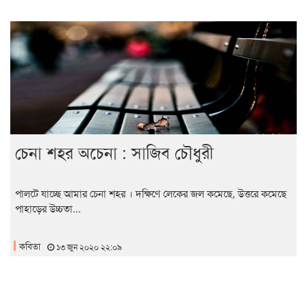
চেনা শহর অচেনা : সাজিব চৌধুরী
পালটে যাচ্ছে আমার চেনা শহর । দক্ষিণে লেকের জল কমেছে, উত্তরে কমেছে
পাহাড়ের উচ্চতা...
কবিতা
১৩ জুন ২০২০ ২২:০৯