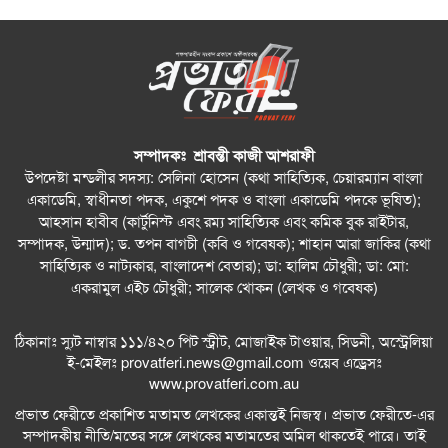
সম্পাদকঃ শ্রাবন্তী কাজী আশরাফী
উপদেষ্টা মন্ডলীর সদস্য: সেলিনা হোসেন (কথা সাহিত্যিক, চেয়ারম্যান বাংলা
একাডেমি, স্বাধীনতা পদক, একুশে পদক ও বাংলা একাডেমি পদকে ভূষিত);
আহসান হাবীব (কার্টুনিস্ট এবং রম্য সাহিত্যিক এবং কমিক বুক রাইটার,
সম্পাদক, উন্মাদ); ড. তপন বাগচী (কবি ও গবেষক); শাহান আরা জাকির (কথা
সাহিত্যিক ও নাট্যকার, বাংলাদেশ বেতার); ডা: হালিম চৌধুরী; ডা: মো:
একরামুল এইচ চৌধুরী; সালেক খোকন (লেখক ও গবেষক)
ঠিকানাঃ স্যুট নাম্বার ১১১/৪২০ পিট স্ট্রীট, মোজাইক টাওয়ার, সিডনী, অস্ট্রেলিয়া
ই-মেইলঃ
provatferi.news@gmail.com
ওয়েব এড্রেসঃ
www.provatferi.com.au
প্রভাত ফেরীতে প্রকাশিত মতামত লেখকের একান্তই নিজস্ব। প্রভাত ফেরীতে-এর
সম্পাদকীয় নীতি/মতের সঙ্গে লেখকের মতামতের অমিল থাকতেই পারে। তাই