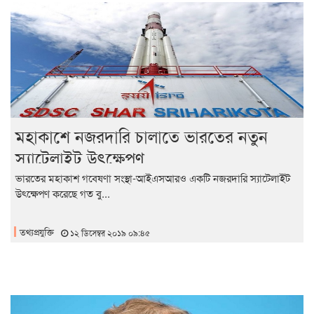
মহাকাশে নজরদারি চালাতে ভারতের নতুন
স্যাটেলাইট উৎক্ষেপণ
ভারতের মহাকাশ গবেষণা সংস্থা-আইএসআরও একটি নজরদারি স্যাটেলাইট
উৎক্ষেপণ করেছে গত বু...
তথ্যপ্রযুক্তি
১২ ডিসেম্বর ২০১৯ ০৯:৪৫