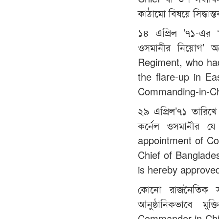
কাঠামো বিষয়ে সিদ্ধান
১৪ এপ্রিল ’৭১-এর ‘অস
ওসমানীর নিয়োগ’ 
Regiment, who had
the flare-up in E
Commanding-in-Chie
২৯ এপ্রিল’৭১ তারিখে অনু
কর্নেল ওসমানীর য
appointment of C
Chief of Banglades
is hereby approve
কোনো রাজনৈতিক সরক
আনুষ্ঠানিকভাবে মুক্
Commander-in-Chie