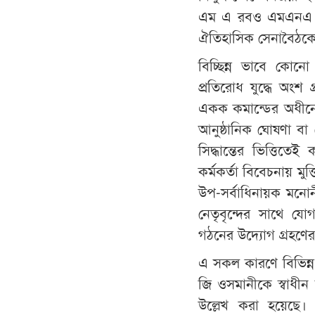
এম এ রবও এমএনএ নির
ঐতিহাসিক সেনাবৈঠকে
বিচ্ছিন্ন ভাবে কোনো
প্রতিরোধ যুদ্ধে অংশ
একক কমান্ডের অধীনে আ
আনুষ্ঠানিক ঘোষণা ব
সিদ্ধান্তের ভিত্তি
কর্মকর্তা বিবেচনায় মু
উপ-সর্বাধিনায়ক মনোন
নেতৃবৃন্দের সাথে য
গঠনের উদ্যোগ গ্রহণের
এ সকল কারণে বিভিন্ন 
জি ওসমানীকে স্বাধীন ব
উল্লেখ করা হয়েছে। 