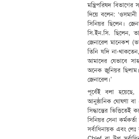
মন্ত্রিপরিষদ বিভাগে
দিয়ে বলেন: ‘ওসমানী
সিনিয়র ছিলেন। জেনা
সি.ইন.সি. ছিলেন, 
জেনারেল মানেকশ (ভা
তিনি যদি না-থাকতেন
আমাদের যেভাবে সাহ
অনেক জুনিয়র ছিলাম।
জেনারেল।’
পূর্বেই বলা হয়েছে,
আনুষ্ঠানিক ঘোষণা ব
সিদ্ধান্তের ভিত্তিত
সিনিয়র সেনা কর্মকর্ত
সর্বাধিনায়ক এবং লে
Chief বা উপ সর্বা