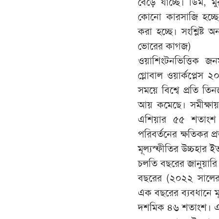
বেড়ে যাচ্ছে। ডিম, 
কোনো কারসাজি হচ্ছে
করা হচ্ছে। সংশ্লিষ্ট
ভোরের কাগজ)
ওয়াশিংটনভিত্তিক জনম
গ্লোবাল ওয়ার্কপ্লেস 
সময়ে বিশ্বে প্রতি 
আয় কমেছে। সমীক্ষা
এশিয়ার ৫৫ শতাংশ ম
পরিবর্তনের ক্ষতিকর প্র
মূল্যস্ফীতির উচ্চহার 
চলতি বছরের জানুয়ারি
বছরের (২০২২ সালের
এক বছরের ব্যবধানে মূ
দশমিক ৪৬ শতাংশ। এভাব