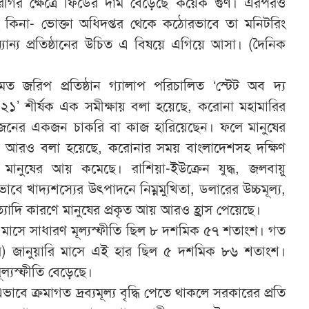
মুরগির ক্ষেত্রে ফিডের দাম বেড়েছে কয়েক গুণ। এরপরও
 কিনা- ভোক্তা অধিদপ্তর থেকে কঠোরভাবে তা মনিটরিং
 অন্যান্য প্রতিষ্ঠানের উচিত এ বিষয়ে এগিয়ে আসা। (দৈনিক
ত জরিপ প্রতিষ্ঠান গ্যালাপ পরিচালিত ‘স্টেট অব দ্য
২০২১’ শীর্ষক এক সমীক্ষায় বলা হয়েছে, করোনা মহামারির
তিনজনের একজন চাকরি বা কাজ হারিয়েছেন। ফলে মানুষের
য় আরও বলা হয়েছে, করোনার সময় বাংলাদেশসহ দক্ষিণ
ানুষের আয় কমেছে। রাশিয়া-ইউক্রেন যুদ্ধ, জলবায়ু
ভাবে খাদ্যশস্যের উৎপাদনে নিম্নমুখিতা, ডলারের উচ্চমূল্য,
ইত্যাদি কারণে মানুষের প্রকৃত আয় আরও হ্রাস পেয়েছে।
 মাসে সাধারণ মূল্যস্ফীতি ছিল ৮ দশমিক ৫৭ শতাংশ। গত
) জানুয়ারি মাসে এই হার ছিল ৫ দশমিক ৮৬ শতাংশ।
ল্যস্ফীতি বেড়েছে।
ে ক্রমাগত দ্রব্যমূল্য বৃদ্ধি পেতে থাকলে সরকারের প্রতি