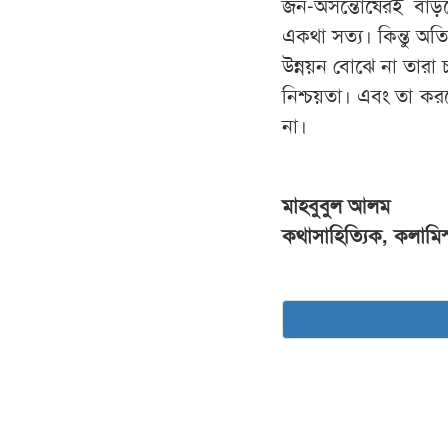
জন-অসন্তোষেরই বাড়ত
একথা সত্য। কিন্তু অত
উন্নয়ন বোঝে না তারা চা
নিশ্চয়তা। এবং তা ক
না।
মাহবুবুল আলম
কথাসাহিত্যিক, কলামিস