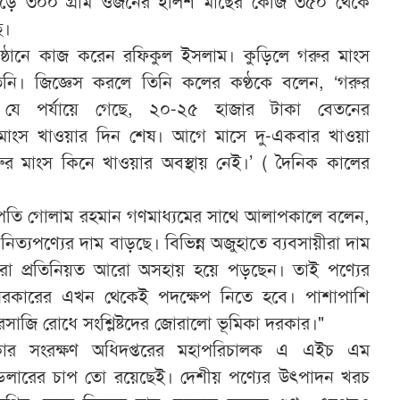
ড়ে ৩০০ গ্রাম ওজনের ইলিশ মাছের কেজি ৩৫০ থেকে
ে।
িষ্ঠানে কাজ করেন রফিকুল ইসলাম। কুড়িলে গরুর মাংস
নি। জিজ্ঞেস করলে তিনি কলের কণ্ঠকে বলেন, ‘গরুর
যে পর্যায়ে গেছে, ২০-২৫ হাজার টাকা বেতনের
 মাংস খাওয়ার দিন শেষ। আগে মাসে দু-একবার খাওয়া
 মাংস কিনে খাওয়ার অবস্থায় নেই।’ ( দৈনিক কালের
সভাপতি গোলাম রহমান গণমাধ্যমের সাথে আলাপকালে বলেন,
ন নিত্যপণ্যের দাম বাড়ছে। বিভিন্ন অজুহাতে ব্যবসায়ীরা দাম
তারা প্রতিনিয়ত আরো অসহায় হয়ে পড়ছেন। তাই পণ্যের
রকারের এখন থেকেই পদক্ষেপ নিতে হবে। পাশাপাশি
রসাজি রোধে সংশ্লিষ্টদের জোরালো ভূমিকা দরকার।"
কার সংরক্ষণ অধিদপ্তরের মহাপরিচালক এ এইচ এম
 ডলারের চাপ তো রয়েছেই। দেশীয় পণ্যের উৎপাদন খরচ