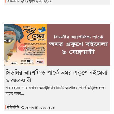
কমিউনিটি
২৭ জুলাই ২০২০ ২২:০৮
সিডনির আ্যশফিল্ড পার্কে অমর একুশে বইমেলা
৯ ফেব্রুয়ারী
গত বছরের ন্যায় এবারও অস্ট্রেলিয়ার সিডনি আ্যশফিল্ড পার্কে অনুিষ্ঠত হতে
যাচ্ছে অমর...
কমিউনিটি
২৩ জানুয়ারী ২০২০ ২৩:১৩