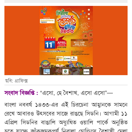
ছবি: গ্রাফিক্স
সংবাদ বিজ্ঞপ্তি :
“এসো, হে বৈশাখ, এসো এসো”—
বাংলা নববর্ষ ১৪৩৩-এর এই চিরচেনা আহ্বানকে সামনে
রেখে আবারও উৎসবের সাজে রাঙছে সিডনি। আগামী ১১
এপ্রিল সিডনির বাঙালি অধ্যুষিত ওয়ালি পার্কে অনুষ্ঠিত
হতে যাচ্ছে জাঁকজমকপূর্ণ নিরালা হোল্ডিংস বৈশাখী মেলা