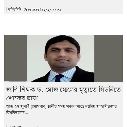
কমিউনিটি
১৭ ফেব্রুয়ারি ২০২০ ০০:৩২
জাবি শিক্ষক ড. মোজাম্মেলের মৃত্যুতে সিডনিতে
শোকের ছায়া
আজ ২৭ জুলাই (সোমবার) স্থানীয় সময় সকাল সাড়ে নয়টায় জাহাঙ্গীরনগর
বিশ্ববিদ্যালয...