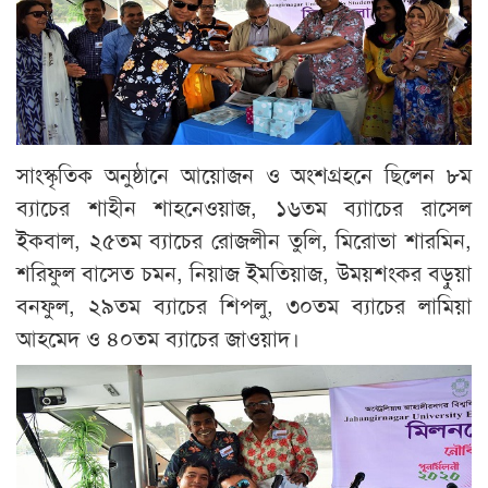
সাংস্কৃতিক অনুষ্ঠানে আয়োজন ও অংশগ্রহনে ছিলেন ৮ম
ব্যাচের শাহীন শাহনেওয়াজ, ১৬তম ব্যাাচের রাসেল
ইকবাল, ২৫তম ব্যাচের রোজলীন তুলি, মিরোভা শারমিন,
শরিফুল বাসেত চমন, নিয়াজ ইমতিয়াজ, উময়শংকর বড়ুয়া
বনফুল, ২৯তম ব্যাচের শিপলু, ৩০তম ব্যাচের লামিয়া
আহমেদ ও ৪০তম ব্যাচের জাওয়াদ।