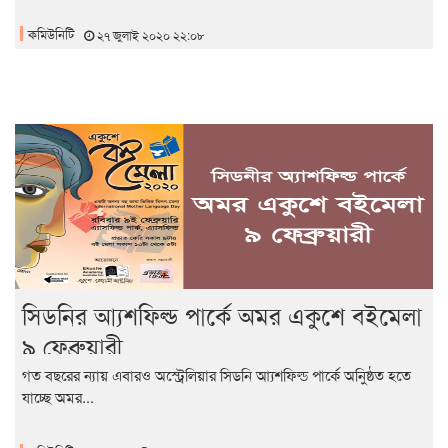
কমিউনিটি
২৭ জুলাই ২০২০ ২২:০৮
সিডনির আ্যশফিল্ড পার্কে অমর একুশে বইমেলা
৯ ফেব্রুয়ারী
গত বছরের ন্যায় এবারও অস্ট্রেলিয়ার সিডনি আ্যশফিল্ড পার্কে অনুিষ্ঠত হতে
যাচ্ছে অমর...