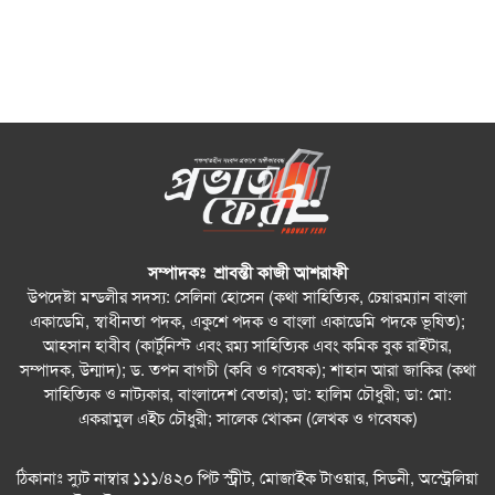
সম্পাদকঃ শ্রাবন্তী কাজী আশরাফী
উপদেষ্টা মন্ডলীর সদস্য: সেলিনা হোসেন (কথা সাহিত্যিক, চেয়ারম্যান বাংলা
একাডেমি, স্বাধীনতা পদক, একুশে পদক ও বাংলা একাডেমি পদকে ভূষিত);
আহসান হাবীব (কার্টুনিস্ট এবং রম্য সাহিত্যিক এবং কমিক বুক রাইটার,
সম্পাদক, উন্মাদ); ড. তপন বাগচী (কবি ও গবেষক); শাহান আরা জাকির (কথা
সাহিত্যিক ও নাট্যকার, বাংলাদেশ বেতার); ডা: হালিম চৌধুরী; ডা: মো:
একরামুল এইচ চৌধুরী; সালেক খোকন (লেখক ও গবেষক)
ঠিকানাঃ স্যুট নাম্বার ১১১/৪২০ পিট স্ট্রীট, মোজাইক টাওয়ার, সিডনী, অস্ট্রেলিয়া