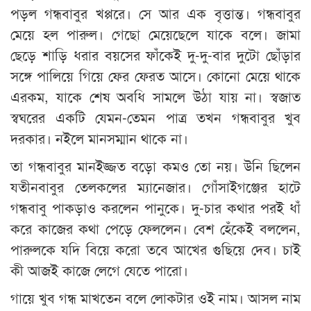
পড়ল ­­­গন্ধবাবুর খপ্পরে। সে আর এক বৃত্তান্ত। গন্ধবাবুর
মেয়ে হল পারুল। গেছো মেয়েছেলে যাকে বলে। জামা
ছেড়ে শাড়ি ধরার বয়সের ফাঁকেই দু-দু-বার দুটো ছোঁড়ার
সঙ্গে পালিয়ে গিয়ে ফের ফেরত আসে। কোনো মেয়ে থাকে
এরকম, যাকে শেষ অবধি সামলে উঠা যায় না। স্বজাত
স্বঘরের একটি যেমন-তেমন পাত্র তখন গন্ধবাবুর খুব
দরকার। নইলে মানসম্মান থাকে না।
তা গন্ধবাবুর মানইজ্জত বড়ো কমও তো নয়। উনি ছিলেন
যতীনবাবুর তেলকলের ম্যানেজার। গোঁসাইগঞ্জের হাটে
গন্ধবাবু পাকড়াও করলেন পানুকে। দু-চার কথার পরই ধাঁ
করে কাজের কথা পেড়ে ফেললেন। বেশ হেঁকেই বললেন,
পারুলকে যদি বিয়ে করো তবে আখের ‍গুছিয়ে দেব। চাই
কী আজই কাজে লেগে যেতে পারো।
গায়ে খুব গন্ধ মাখতেন বলে লোকটার ওই নাম। আসল নাম