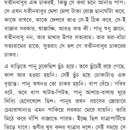
যতীনবাবুর এক চাকরই, কিন্তু সে কথা মনে আনাও পাপ।
সে এখন যতীনবাবুর মেলা মেলা টাকা রোজ ছানাঘাঁটা করে,
কাকে রাখবে, কাকে ফেলবে তাও সে-ই ঠিক করে, সে-ই
বাজার সরকার, খাজাঞ্চি, আরও কত কী। পানু শুধু জানে,
যতীনবাবু নন, তার মাথার উপর সত্যরাম। তার মরা-বাঁচা
সত্যরামের হাতে, সুতরাং সে হল গে যতীনবাবুর চাকরের
চাকর।
এ বাড়িতে পানু ঢুকেছিল ছুঁচ হয়ে। তবে ছুঁচেই রয়ে গেছে,
ফাল আর হওয়া হয়নি। সেই ছুঁচ হয়ে ঢোকাটাও এক
বৃত্তান্ত। পানু তখনও তো চাকর হয়নি। বাপ বেঁচে। গরিব
বটে, তবে বাপ খাটত-পিটত, পানু আলায়-বালায় ঘুরে
দিব্যি হেসেখেলে ছিল। পানুর তখন বয়সের জোয়ারে
চেহারাখানাও এমন পাকিয়ে দরকচা মেরে যায়নি। ভারি
মিঠে করে বাঁশি বাজাতে পারত। ইচ্ছে ছিল যাত্রাপার্টিতে
ভিড়ে যাবে। গুণীর খুব কদর যাত্রার দলে। সেই সময়ে সে