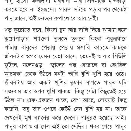
পানু হাসে। মটরদানা হারখানা আর দিদিমাকে হাতছাড়া
করতে হবে না ইহজন্মে। পারুল সটকে পড়ার পর থেকেই
পানু জানে, এই ঢনঢনে কপালে বে আর নেই।
খড় কুচোতে বসে, কিংবা চুন আর বালি দিয়ে ঝামায় ঘসে
কুয়োপাড়ার শ্যাওলা তুলতে তুলতে কিংবা পুকুরধারে
পাটায় বাবুদের পেল্লায় পেল্লায় মশারি কাচতে কাচতে
জীবনটার ওপর যেমন ঘেন্না আসে, তেমনই আবার শিউলি
ফুটলে, নলেনগুড় জ্বালের গন্ধ বেরোলে বা কোকিল
আচমকা ডেকে উঠলে মনটা ভারি খুশি খুশি হয়ে ওঠে।
জীবনটায় আর একটা খুশির তুফান লাগতে পারত যদি
সত্যরাম তার ওপর খুশি থাকত। কিন্তু সেটা কিছুতেই হয়ে
উঠল না। এক-একজন থাকে, বেশ আছে, দোষঘাট কিছু
করেনি, তবু তার ওপরে কেউই যেন খুশি হয় না। তাকে
দেখলেই মুখ ব্যাজার করে ফেলে। পানুরও হয়েছে তাই।
পানুর বাপ মারা গেল এই তো সেদিন। খবর পেয়ে পানুর