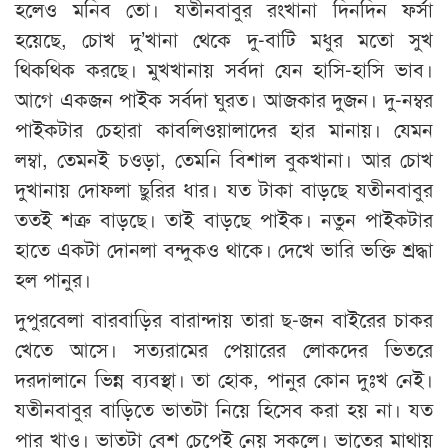
হলেও মনিব তো। যতীনবাবুর রংখানা দিনদিন ফর্সা
হয়েছে, চোখ দু’খানা থেকে দু-বাটি মধুর মতো সুখ
থিকথিক করছে। মুখখানায় সর্বদা যেন হাসি-হাসি ভাব।
আগে একজন পাইক সর্বদা ঘুরত। আজকার দুজন। দু-নম্বর
পাইকটার চেহারা কাবলিওয়ালাদের হার মানায়। যেমন
লম্বা, তেমনই চওড়া, তেমনি বিশাল বুকখানা। আর চোখ
দুখানায় দোফলা ছুরির ধার। যত টাকা বাড়ছে যতীনবাবুর
ততই শত্রু বাড়ছে। তাই বাড়ছে পাইক। নতুন পাইকটার
হাতে একটা দোনলা বন্দুকও থাকে। দেখে ভারি ভক্তি শ্রদ্ধা
হল পানুর।
দুপুরবেলা বারবাড়ির বারান্দায় তারা ছ-জন বাইরের চাকর
খেতে আসে। সত্যরামের পেয়ারের লোকদের ভিতরে
দরদালানে ভিন্ন ব্যবস্থা। তা হোক, পানুর কোন দুঃখ নেই।
যতীনবাবুর বাড়িতে ভাতটা নিয়ে হিসেব করা হয় না। যত
পার খাও। ভাতটা বেশ চেপেই নেয় সকলে। ভাতের মাথায়