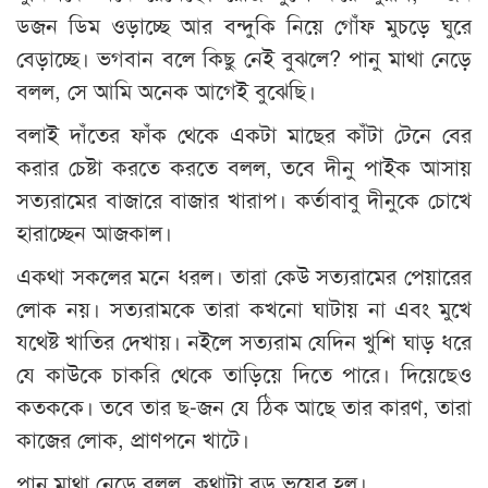
ডজন ডিম ওড়াচ্ছে আর বন্দুকি নিয়ে গোঁফ মুচড়ে ঘুরে
বেড়াচ্ছে। ভগবান বলে কিছু নেই বুঝলে? পানু মাথা নেড়ে
বলল, সে আমি অনেক আগেই বুঝেছি।
বলাই দাঁতের ফাঁক থেকে একটা মাছের কাঁটা টেনে বের
করার চেষ্টা করতে করতে বলল, তবে দীনু পাইক আসায়
সত্যরামের বাজারে বাজার খারাপ। কর্তাবাবু দীনুকে চোখে
হারাচ্ছেন আজকাল।
একথা সকলের মনে ধরল। তারা কেউ সত্যরামের পেয়ারের
লোক নয়। সত্যরামকে তারা কখনো ঘাটায় না এবং মুখে
যথেষ্ট খাতির দেখায়। নইলে সত্যরাম যেদিন খুশি ঘাড় ধরে
যে কাউকে চাকরি থেকে তাড়িয়ে দিতে পারে। দিয়েছেও
কতককে। তবে তার ছ-জন যে ঠিক আছে তার কারণ, তারা
কাজের লোক, প্রাণপনে খাটে।
পানু মাথা নেড়ে বলল, কথাটা বড় ভয়ের হল।