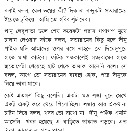
বলাই বলল, কেন ভয়ের কী? দিক না বন্দুকটা সত্যরামের
ইয়েতে ঢুকিয়ে। আমি তো হরির লুট দেব।
পানু লেবুপাতা ডলে শেষ কয়েকটা গরাস গপাগপ মুখে
চালান দেওয়ার ফাঁকে বলল, সত্যরামের কিছু হলে দীনু
পাইক যদি আমাদের ওপর বসে তাহলে তো দিনেদুপুরে
হাতে মাথা কাটবে। ফটিক গতকালেই সত্যরামের হাতে
জুতোপেটা খেয়েছে হাট থেকে তামাক আনেনি বলে। সে
বলল, আগে তো সত্যরামের ব্যবস্থা হোক, পরে দীনুকে
নিয়ে ভাবা যাবে।
কেষ্ট এতক্ষণ কিছু বলেনি। একটা মস্ত লঙ্কা নুনে মেখে
একটু একটু করে খেয়ে শিসোচ্ছিল। লঙ্কায় আর একখানা
চাটন দিয়ে বলল, খবর তো রাখো না। দীনু পাইক এমনি
আসেনি। খবর হয়েছে এ বাড়িতে ডাকাত পড়বে। এত
টাকা, ডাকাত না পড়ে পারে!