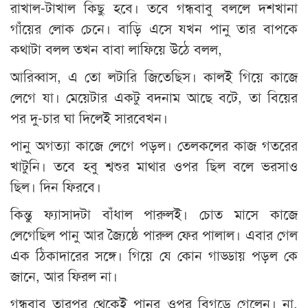
রাখাল-টাখাল কিছু হবে। তবে গন্ধবাবু বললে দশখানা
গাঁয়ের লোক চেনে। বাড়ি এসে যখন পানু তার বাপকে
কথাটা বলল তখন বাবা লাফিয়ে উঠে বলল,
আরিব্বাস, এ তো লটারি জিতেছিস। কালই গিয়ে কাজে
লেগে যা। মেয়েটার একটু বদনাম আছে বটে, তা বিয়ের
পর দু-চার ঘা দিলেই সারবেখন।
পানু অগত্যা কাজে লেগে পড়ল। তেলকলের কাজ গতরের
খাটুনি। তবে হবু শ্বশুর মাথার ওপর ছিল বলে ভরসাও
ছিল। দিন ফিরবে।
কিন্তু ফ্যাসাদটা বাঁধাল পারুলই। চোত মাসে কাজে
লেগেছিল পানু আর জ্যৈষ্ঠে পারুল ফের পালাল। এবার গেল
এক ঠিকাদারের সঙ্গে। গিয়ে যে কোন গাড্ডায় পড়ল কে
জানে, আর ফিরল না।
গন্ধবাবু তারপর থেকেই পানুর ওপর বিগড়ে গেলেন। না,