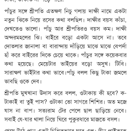
পাঁচুর সঙ্গে শ্রীপতি এতক্ষণ নিচু গলায় দাক্ষী নামে একটা
নতুন ঝিকে নিয়ে রসের কথা বলছিল। দাক্ষীর বয়স কাঁচা,
দেখতেও ভালো। পাঁচু আর শ্রীপতিরও বয়স কম। দাক্ষী
অন্দরমহলের ঝি। বাইরে বড়ো একটা আসে না। তবে
দোতলার জানালা বা বারান্দায় দাঁড়িয়ে মাঝে মাঝে বেপর্দা
হাঁ করে বাইরের দিকে চেয়ে থাকে। পাঁচুর সঙ্গে কয়েকবার
কথা হয়েছে। মেয়েটার ভাইয়ের বড়ো অসুখ। টিবি।
সারাক্ষণ ভাইটার কথা ভাবে।পাঁচু বলল কিছু টাকা জমলে
ভাবছি ওকে দেব।
শ্রীপতি মুখখানা উদাস করে বলল, ওটাকায় কী হবে? ক-
টাকাই বা তুই পাস? ওটাকা তো সাগরে শিশির। অত মজে
যাস না বাপ। সত্যরাম টের পেলে ছাল ছাড়িয়ে নেবে।
সবাই যে-যার থালা নিয়ে ঘিরে পুকুরধারে মাজতে বসল।
খেয়ে উঠে পানু একটু চিন্তিতভাবে ঘরে এল। দীনু পাইককে