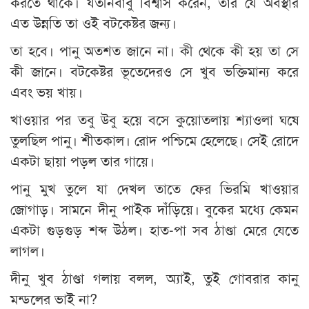
করতে থাকে। যতীনবাবু বিশ্বাস করেন, তাঁর যে অবস্থার
এত উন্নতি তা ওই বটকেষ্টর জন্য।
তা হবে। পানু অতশত জানে না। কী থেকে কী হয় তা সে
কী জানে। বটকেষ্টর ভূতেদেরও সে খুব ভক্তিমান্য করে
এবং ভয় খায়।
খাওয়ার পর তবু উবু হয়ে বসে কুয়োতলায় শ্যাওলা ঘষে
তুলছিল পানু। শীতকাল। রোদ পশ্চিমে হেলেছে। সেই রোদে
একটা ছায়া পড়ল তার গায়ে।
পানু মুখ তুলে যা দেখল তাতে ফের ভিরমি খাওয়ার
জোগাড়। সামনে দীনু পাইক দাঁড়িয়ে। বুকের মধ্যে কেমন
একটা গুড়গুড় শব্দ উঠল। হাত-পা সব ঠাণ্ডা মেরে যেতে
লাগল।
দীনু খুব ঠাণ্ডা গলায় বলল, অ্যাই, তুই গোবরার কানু
মন্ডলের ভাই না?