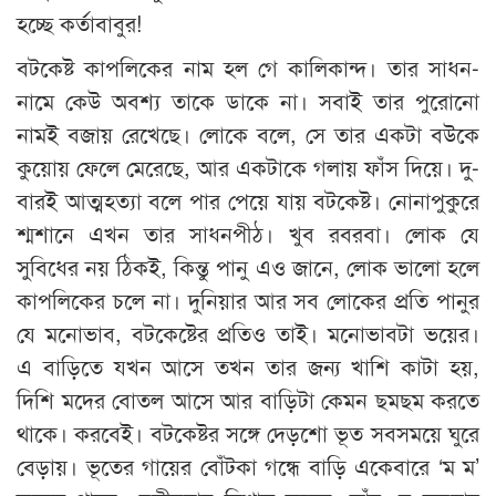
হচ্ছে কর্তাবাবুর!
বটকেষ্ট কাপলিকের নাম হল গে কালিকান্দ। তার সাধন-
নামে কেউ অবশ্য তাকে ডাকে না। সবাই তার পুরোনো
নামই বজায় রেখেছে। লোকে বলে, সে তার একটা বউকে
কুয়োয় ফেলে মেরেছে, আর একটাকে গলায় ফাঁস দিয়ে। দু-
বারই আত্মহত্যা বলে পার পেয়ে যায় বটকেষ্ট। নোনাপুকুরে
শ্মশানে এখন তার সাধনপীঠ। খুব রবরবা। লোক যে
সুবিধের নয় ঠিকই, কিন্তু পানু এও জানে, লোক ভালো হলে
কাপলিকের চলে না। দুনিয়ার আর সব লোকের প্রতি পানুর
যে মনোভাব, বটকেষ্টের প্রতিও তাই। মনোভাবটা ভয়ের।
এ বাড়িতে যখন আসে তখন তার জন্য খাশি কাটা হয়,
দিশি মদের বোতল আসে আর বাড়িটা কেমন ছমছম করতে
থাকে। করবেই। বটকেষ্টর সঙ্গে দেড়শো ভূত সবসময়ে ঘুরে
বেড়ায়। ভূতের গায়ের বোঁটকা গন্ধে বাড়ি একেবারে ‘ম ম’