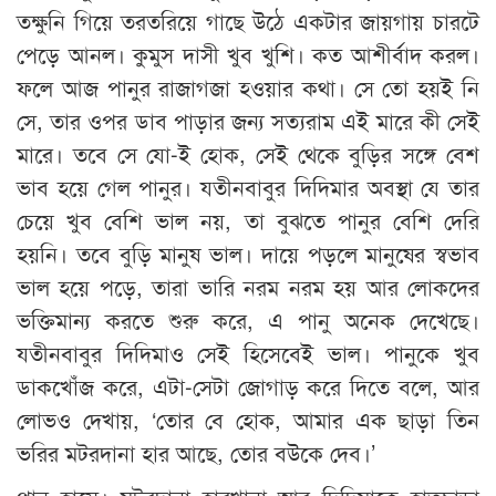
তক্ষুনি গিয়ে তরতরিয়ে গাছে উঠে একটার জায়গায় চারটে
পেড়ে আনল। কুমুস দাসী খুব খুশি। কত আশীর্বাদ করল।
ফলে আজ পানুর রাজাগজা হওয়ার কথা। সে তো হয়ই নি
সে, তার ওপর ডাব পাড়ার জন্য সত্যরাম এই মারে কী সেই
মারে। তবে সে যাে-ই হোক, সেই থেকে বুড়ির সঙ্গে বেশ
ভাব হয়ে গেল পানুর। যতীনবাবুর দিদিমার অবস্থা যে তার
চেয়ে খুব বেশি ভাল নয়, তা বুঝতে পানুর বেশি দেরি
হয়নি। তবে বুড়ি মানুষ ভাল। দায়ে পড়লে মানুষের স্বভাব
ভাল হয়ে পড়ে, তারা ভারি নরম নরম হয় আর লোকদের
ভক্তিমান্য করতে শুরু করে, এ পানু অনেক দেখেছে।
যতীনবাবুর দিদিমাও সেই হিসেবেই ভাল। পানুকে খুব
ডাকখোঁজ করে, এটা-সেটা জোগাড় করে দিতে বলে, আর
লোভও দেখায়, ‘তোর বে হোক, আমার এক ছাড়া তিন
ভরির মটরদানা হার আছে, তোর বউকে দেব।’