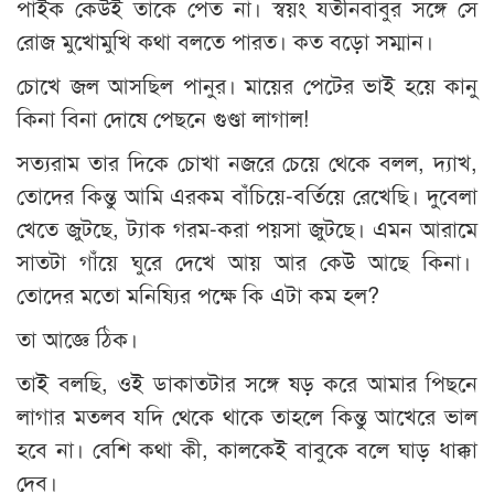
পাইক কেউই তাকে পেত না। স্বয়ং যতীনবাবুর সঙ্গে সে
রোজ মুখোমুখি কথা বলতে পারত। কত বড়ো সম্মান।
চোখে জল আসছিল পানুর। মায়ের পেটের ভাই হয়ে কানু
কিনা বিনা দোষে পেছনে গুণ্ডা লাগাল!
সত্যরাম তার দিকে চোখা নজরে চেয়ে থেকে বলল, দ্যাখ,
তোদের কিন্তু আমি এরকম বাঁচিয়ে-বর্তিয়ে রেখেছি। দুবেলা
খেতে জুটছে, ট্যাক গরম-করা পয়সা জুটছে। এমন আরামে
সাতটা গাঁয়ে ঘুরে দেখে আয় আর কেউ আছে কিনা।
তোদের মতো মনিষ্যির পক্ষে কি এটা কম হল?
তা আজ্ঞে ঠিক।
তাই বলছি, ওই ডাকাতটার সঙ্গে ষড় করে আমার পিছনে
লাগার মতলব যদি থেকে থাকে তাহলে কিন্তু আখেরে ভাল
হবে না। বেশি কথা কী, কালকেই বাবুকে বলে ঘাড় ধাক্কা
দেব।