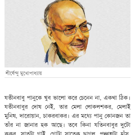
শীর্ষেন্দু মুখোপাধ্যায়
যতীনবাবু পানুকে খুব ভালো করে চেনেন না, একথা ঠিক।
যতীনবাবুর দোষ নেই, তার মেলা লোকলশকর, মেলাই
মুনিষ, দারোয়ান, চাকরবাকর। এর মধ্যে পানু কোনজন তা
তাঁর না জানার হক আছে। তবে কিনা যতিনবাবুর দুটো
কুকুর, সাতটা গাই, গোটা সাতেক ছাগল, পঞ্চান্নটা হাঁস,