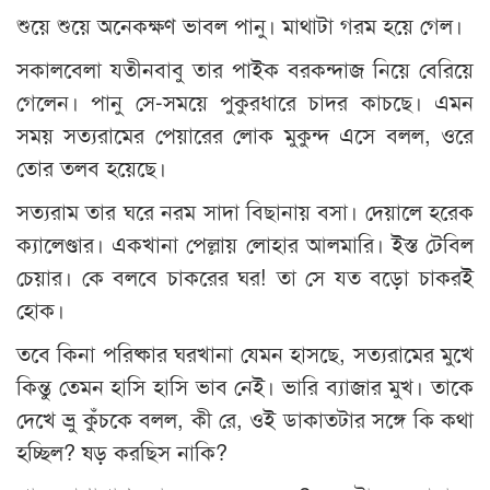
শুয়ে শুয়ে অনেকক্ষণ ভাবল পানু। মাথাটা গরম হয়ে গেল।
সকালবেলা যতীনবাবু তার পাইক বরকন্দাজ নিয়ে বেরিয়ে
গেলেন। পানু সে-সময়ে পুকুরধারে চাদর কাচছে। এমন
সময় সত্যরামের পেয়ারের লোক মুকুন্দ এসে বলল, ওরে
তোর তলব হয়েছে।
সত্যরাম তার ঘরে নরম সাদা বিছানায় বসা। দেয়ালে হরেক
ক্যালেণ্ডার। একখানা পেল্লায় লোহার আলমারি। ইস্ত টেবিল
চেয়ার। কে বলবে চাকরের ঘর! তা সে যত বড়ো চাকরই
হোক।
তবে কিনা পরিষ্কার ঘরখানা যেমন হাসছে, সত্যরামের মুখে
কিন্তু তেমন হাসি হাসি ভাব নেই। ভারি ব্যাজার মুখ। তাকে
দেখে ভ্রু কুঁচকে বলল, কী রে, ওই ডাকাতটার সঙ্গে কি কথা
হচ্ছিল? ষড় করছিস নাকি?