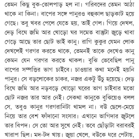
তেমন কিছু বুক-তোলপাড় হল না। গরিবদের তেমন আঠা
থাকে না কিনা। বাপের সঙ্গে পানুরও বহুকাল ছাড়কাট হয়ে
গেছে। তবু খবর পেলে যেতে হয়, তাই গেল। গিয়ে দেখল,
দেড় বিঘে জমি আর খোড়ো ঘর সমেত বাস্তুটা জুড়ে থাবা
গেড়ে আছে তার ছোট ভাই কানু। রাগি কুকুর যেমন লোক
দেখলেই গরগর করতে থাকে, তেমনই তাকে দেখেও কানু
কেমন যেন গরগর করতে থাকল। বুঝি ভেবেছিল পানু
বাপের সম্পত্তির ভাগ চাইবে। চাওয়ার কথা মনেই হয়নি
পানুর। সে বড়লোকের চাকর, নজর একটু উঁচু হয়েছে। দেড়
বিঘে জমি আর নড়বড়ে খোড়ো ঘরের ভাগ চাইবার মতো
ছোট নজর তার আর নেই। সেকথা কানুকে বুঝিয়েও বলল
সে, তবুও কানুর গরগরানিটা থামল না। বউ ছেলে-মেয়ে
নিয়ে তার বেশ ফাঁদানো সংসার। এখানে ভাগিদার জুটলে
তার বিপদ। সে তো আর সুখে নেই। তবে ছোঁড়াটা বরাবরই
খারাপ ছিল। মদ-টদ খায়। জুয়া খেলে, বউকে ধরে পেটায়,