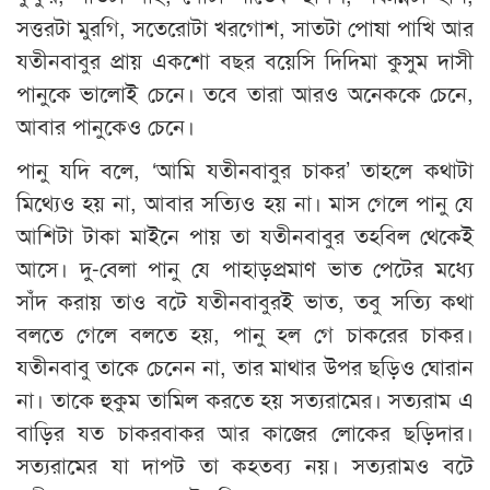
সত্তরটা মুরগি, সতেরোটা খরগোশ, সাতটা পোষা পাখি আর
যতীনবাবুর প্রায় একশো বছর বয়েসি দিদিমা কুসুম দাসী
পানুকে ভালোই চেনে। তবে তারা আরও অনেককে চেনে,
আবার পানুকেও চেনে।
পানু যদি বলে, ‘আমি যতীনবাবুর চাকর’ তাহলে কথাটা
মিথ্যেও হয় না, আবার সত্যিও হয় না। মাস গেলে পানু যে
আশিটা টাকা মাইনে পায় তা যতীনবাবুর তহবিল থেকেই
আসে। দু-বেলা পানু যে পাহাড়প্রমাণ ভাত পেটের মধ্যে
সাঁদ করায় তাও বটে যতীনবাবুরই ভাত, তবু সত্যি কথা
বলতে গেলে বলতে হয়, পানু হল গে চাকরের চাকর।
যতীনবাবু তাকে চেনেন না, তার মাথার উপর ছড়িও ঘোরান
না। তাকে হুকুম তামিল করতে হয় সত্যরামের। সত্যরাম এ
বাড়ির যত চাকরবাকর আর কাজের লোকের ছড়িদার।
সত্যরামের যা দাপট তা কহতব্য নয়। সত্যরামও বটে