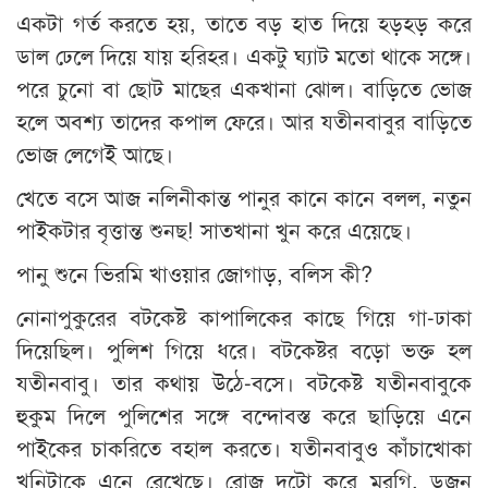
একটা গর্ত করতে হয়, তাতে বড় হাত দিয়ে হড়হড় করে
ডাল ঢেলে দিয়ে যায় হরিহর। একটু ঘ্যাট মতো থাকে সঙ্গে।
পরে চুনো বা ছোট মাছের একখানা ঝোল। বাড়িতে ভোজ
হলে অবশ্য তাদের কপাল ফেরে। আর যতীনবাবুর বাড়িতে
ভোজ লেগেই আছে।
খেতে বসে আজ নলিনীকান্ত পানুর কানে কানে বলল, নতুন
পাইকটার বৃত্তান্ত শুনছ! সাতখানা খুন করে এয়েছে।
পানু শুনে ভিরমি খাওয়ার জোগাড়, বলিস কী?
নোনাপুকুরের বটকেষ্ট কাপালিকের কাছে গিয়ে গা-ঢাকা
দিয়েছিল। পুলিশ গিয়ে ধরে। বটকেষ্টর বড়ো ভক্ত হল
যতীনবাবু। তার কথায় উঠে-বসে। বটকেষ্ট যতীনবাবুকে
হুকুম দিলে পুলিশের সঙ্গে বন্দোবস্ত করে ছাড়িয়ে এনে
পাইকের চাকরিতে বহাল করতে। যতীনবাবুও কাঁচাখোকা
খুনিটাকে এনে রেখেছে। রোজ দুটো করে মুরগি, ডজন