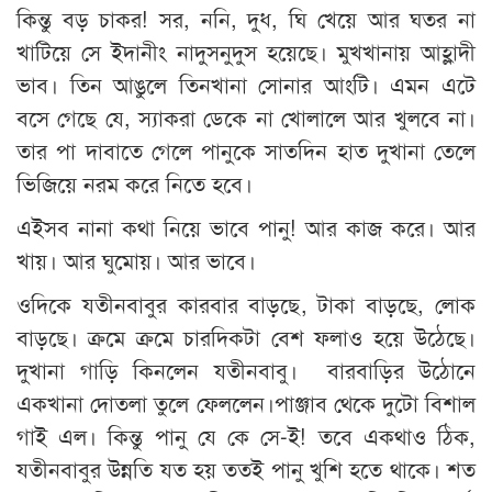
কিন্তু বড় চাকর! সর, ননি, দুধ, ঘি খেয়ে আর ঘতর না
খাটিয়ে সে ইদানীং নাদুসনুদুস হয়েছে। মুখখানায় আহ্লাদী
ভাব। তিন আঙুলে তিনখানা সোনার আংটি। এমন এটে
বসে গেছে যে, স্যাকরা ডেকে না খোলালে আর খুলবে না।
তার পা দাবাতে গেলে পানুকে সাতদিন হাত দুখানা তেলে
ভিজিয়ে নরম করে নিতে হবে।
এইসব নানা কথা নিয়ে ভাবে পানু! আর কাজ করে। আর
খায়। আর ঘুমোয়। আর ভাবে।
ওদিকে যতীনবাবুর কারবার বাড়ছে, টাকা বাড়ছে, লোক
বাড়ছে। ক্রমে ক্রমে চারদিকটা বেশ ফলাও হয়ে উঠেছে।
দুখানা গাড়ি কিনলেন যতীনবাবু। বারবাড়ির উঠোনে
একখানা দোতলা তুলে ফেললেন।পাঞ্জাব থেকে দুটো বিশাল
গাই এল। কিন্তু পানু যে কে সে-ই! তবে একথাও ঠিক,
যতীনবাবুর উন্নতি যত হয় ততই পানু খুশি হতে থাকে। শত