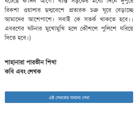
ঘটেছে ক'দিন আগে। ব্যস্ত সড়কের মধ্যে দিনে দুপুরে
রিকশা ওয়ালার ছদ্মবেশে প্রতারক চক্র ঘুরে বেড়াচ্ছে
আমাদের আশেপাশে। সবাই কে সতর্ক থাকতে হবে।।
এধরণের ঘটনার মুখোমুখি হলে কৌশলে পুলিশে ধরিয়ে
দিতে হবে।)
শাহানারা পারভীন শিখা
কবি এবং লেখক
এই লেখকের অন্যান্য লেখা