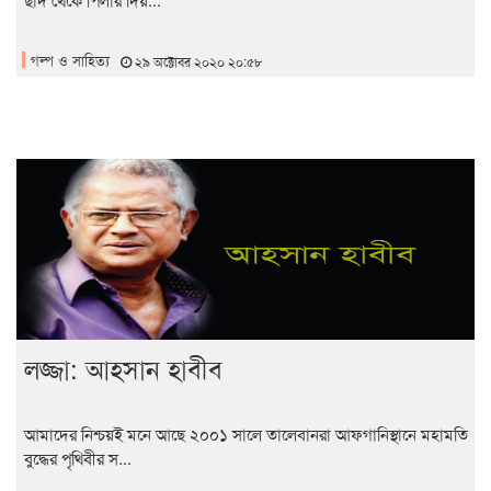
গল্প ও সাহিত্য
২৯ অক্টোবর ২০২০ ২০:৫৮
লজ্জা: আহসান হাবীব
আমাদের নিশ্চয়ই মনে আছে ২০০১ সালে তালেবানরা আফগানিস্থানে মহামতি
বুদ্ধের পৃথিবীর স...