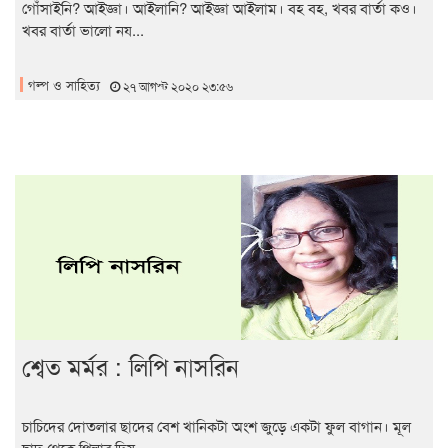
গোঁসাইনি? আইজ্ঞা। আইলানি? আইজ্ঞা আইলাম। বহ বহ, খবর বার্তা কও।
খবর বার্তা ভালো নয...
গল্প ও সাহিত্য
২৭ আগস্ট ২০২০ ২৩:৫৬
শ্বেত মর্মর : লিপি নাসরিন
চাচিদের দোতলার ছাদের বেশ খানিকটা অংশ জুড়ে একটা ফুল বাগান। মূল
ছাদ থেকে পিলার দিয়...