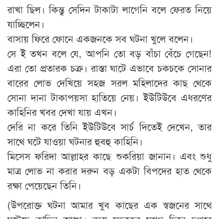
রাখা ছিল। কিন্তু সেদিন টাকাটা লাগেনি বলে ফেরত নিয়ে
যাচ্ছিলেন।
বাসায় ফিরে ফোনে একজনকে সব ঘটনা খুলে বলেন।
সে ই তখন বলে যে, আপনি তো বড় বাঁচা বেঁচে গেছেন!
এরা তো প্রতারক চক্র। রাস্তা ঘাটে এভাবে চকচকে সোনার
বারের লোভ দেখিয়ে সহজ সরল মহিলাদের কাছ থেকে
সোনা দানা টাকাপয়সা হাতিয়ে নেয়। ইউটিউবে এধরণের
কাহিনির খবর দেখা যায় এখন।
দেরি না করে তিনি ইউটিউবে সার্চ দিতেই দেখেন, তার
সাথে ঘটে যাওয়া ঘটনার হুবহু কাহিনি।
মিসেস ফরিদা আল্লাহর কাছে শুকরিয়া জানান। এবং শুধু
মাত্র লোভ না করার দরুন বড় একটা বিপদের হাত থেকে
রক্ষা পেয়েছেন তিনি।
(উপরোক্ত ঘটনা আমার খুব কাছের এক স্বজনের সাথে