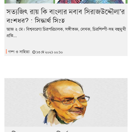
সত্যজিৎ রায় কি বাংলার নবাব সিরাজউদ্দৌলা'র
বংশধর? : সিদ্ধার্থ সিংহ
আজ ২ মে। বিশ্ববরেণ্য চিত্রপরিচালক, সঙ্গীতজ্ঞ, লেখক, চিত্রশিল্পী-সহ বহুমুখী
প্রতি...
গল্প ও সাহিত্য
১৩ মে ২০২১ ০০:১০