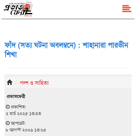
ফাঁদ (সত্য ঘটনা অবলম্বনে) : শাহানারা পারভীন
শিখা
গল্প ও সাহিত্য
প্রভাতফেরী
প্রকাশিত:
২ মার্চ ২০২৫ ১৩:৪৩
আপডেট:
৮ আগস্ট ২০২৬ ১৩:২৫