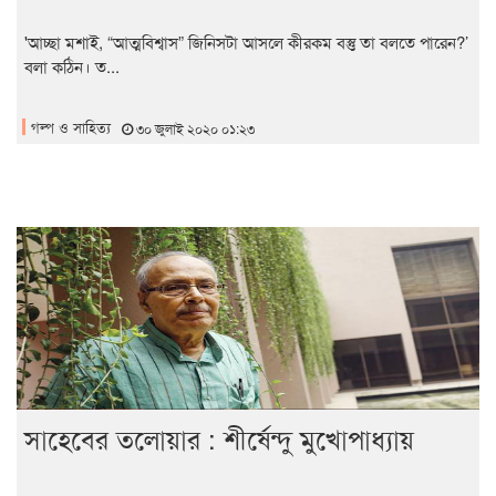
'আচ্ছা মশাই, “আত্মবিশ্বাস” জিনিসটা আসলে কীরকম বস্তু তা বলতে পারেন?’
বলা কঠিন। ত...
গল্প ও সাহিত্য
৩০ জুলাই ২০২০ ০১:২৩
সাহেবের তলোয়ার : শীর্ষেন্দু মুখোপাধ্যায়