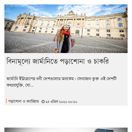
বিনামূল্যে জার্মানিতে পড়াশোনা ও চাকরি
জার্মানি ইউরোপের ধনী দেশগুলোর অন্যতম। সেনজেন-ভুক্ত এই দেশটি
তথ্যপ্রযুক্তি, যো...
পড়াশোনা ও ক্যারিয়ার
২৫ এপ্রিল ২০২০ ০০:২০