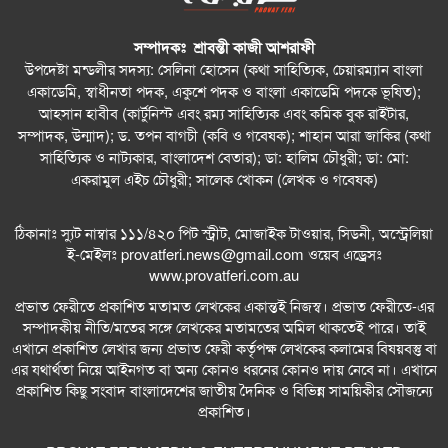
সম্পাদকঃ শ্রাবন্তী কাজী আশরাফী
উপদেষ্টা মন্ডলীর সদস্য: সেলিনা হোসেন (কথা সাহিত্যিক, চেয়ারম্যান বাংলা
একাডেমি, স্বাধীনতা পদক, একুশে পদক ও বাংলা একাডেমি পদকে ভূষিত);
আহসান হাবীব (কার্টুনিস্ট এবং রম্য সাহিত্যিক এবং কমিক বুক রাইটার,
সম্পাদক, উন্মাদ); ড. তপন বাগচী (কবি ও গবেষক); শাহান আরা জাকির (কথা
সাহিত্যিক ও নাট্যকার, বাংলাদেশ বেতার); ডা: হালিম চৌধুরী; ডা: মো:
একরামুল এইচ চৌধুরী; সালেক খোকন (লেখক ও গবেষক)
ঠিকানাঃ স্যুট নাম্বার ১১১/৪২০ পিট স্ট্রীট, মোজাইক টাওয়ার, সিডনী, অস্ট্রেলিয়া
ই-মেইলঃ
provatferi.news@gmail.com
ওয়েব এড্রেসঃ
www.provatferi.com.au
প্রভাত ফেরীতে প্রকাশিত মতামত লেখকের একান্তই নিজস্ব। প্রভাত ফেরীতে-এর
সম্পাদকীয় নীতি/মতের সঙ্গে লেখকের মতামতের অমিল থাকতেই পারে। তাই
এখানে প্রকাশিত লেখার জন্য প্রভাত ফেরী কর্তৃপক্ষ লেখকের কলামের বিষয়বস্তু বা
এর যথার্থতা নিয়ে আইনগত বা অন্য কোনও ধরনের কোনও দায় নেবে না। এখানে
প্রকাশিত কিছু সংবাদ বাংলাদেশের জাতীয় দৈনিক ও বিভিন্ন সাময়িকীর সৌজন্যে
প্রকাশিত।