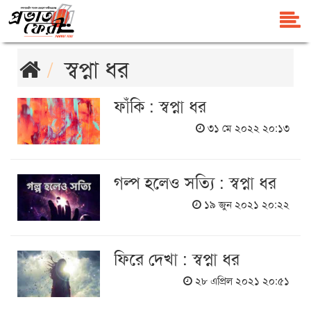
স্বপ্না ধর
ফাঁকি : স্বপ্না ধর
৩১ মে ২০২২ ২০:১৩
গল্প হলেও সত্যি : স্বপ্না ধর
১৯ জুন ২০২১ ২০:২২
ফিরে দেখা : স্বপ্না ধর
২৮ এপ্রিল ২০২১ ২০:৫১