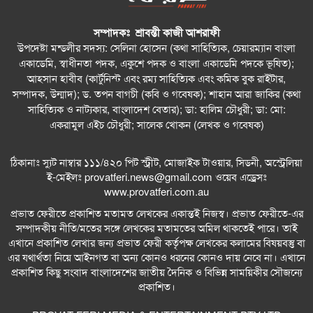
বন্ধু – সাংস্কৃতিক বুদ্ধিমত্তার সামাজিক ক্যাফে সিডনিতে
বহুসাংস্কৃতিক ঐক্যের বার্তা দিল
সম্পাদকঃ শ্রাবন্তী কাজী আশরাফী
উপদেষ্টা মন্ডলীর সদস্য: সেলিনা হোসেন (কথা সাহিত্যিক, চেয়ারম্যান বাংলা
আমার কিছু কষ্ট আছে : শাহান আরা জাকির পারুল
একাডেমি, স্বাধীনতা পদক, একুশে পদক ও বাংলা একাডেমি পদকে ভূষিত);
আহসান হাবীব (কার্টুনিস্ট এবং রম্য সাহিত্যিক এবং কমিক বুক রাইটার,
সিডনিতে রেজওয়ানা চৌধুরী বন্যার কনসার্ট—
সম্পাদক, উন্মাদ); ড. তপন বাগচী (কবি ও গবেষক); শাহান আরা জাকির (কথা
রবীন্দ্রজয়ন্তীতে সুর, সংস্কৃতি ও আবেগের এক অনন্য সন্ধ্যা
সাহিত্যিক ও নাট্যকার, বাংলাদেশ বেতার); ডা: হালিম চৌধুরী; ডা: মো:
একরামুল এইচ চৌধুরী; সালেক খোকন (লেখক ও গবেষক)
সিডনিতে রবীন্দ্রজয়ন্তীতে কমিউনিটি সাংবাদিকতায়
সম্মাননা পেলেন নাইম আবদুল্লাহ
ঠিকানাঃ স্যুট নাম্বার ১১১/৪২০ পিট স্ট্রীট, মোজাইক টাওয়ার, সিডনী, অস্ট্রেলিয়া
ই-মেইলঃ
provatferi.news@gmail.com
ওয়েব এড্রেসঃ
সিডনিতে জাহাঙ্গীরনগর বিশ্ববিদ্যালয় অ্যালামনাইদের
www.provatferi.com.au
বর্ণাঢ্য বাংলা নববর্ষ উদ্‌যাপন
প্রভাত ফেরীতে প্রকাশিত মতামত লেখকের একান্তই নিজস্ব। প্রভাত ফেরীতে-এর
সম্পাদকীয় নীতি/মতের সঙ্গে লেখকের মতামতের অমিল থাকতেই পারে। তাই
সিডনির রিজেস হোটেলে জাঁকজমকপূর্ণ আয়োজনে অনুষ্ঠিত
এখানে প্রকাশিত লেখার জন্য প্রভাত ফেরী কর্তৃপক্ষ লেখকের কলামের বিষয়বস্তু বা
হলো DRMC AAA–এর লঞ্চিং অনুষ্ঠান
এর যথার্থতা নিয়ে আইনগত বা অন্য কোনও ধরনের কোনও দায় নেবে না। এখানে
প্রকাশিত কিছু সংবাদ বাংলাদেশের জাতীয় দৈনিক ও বিভিন্ন সাময়িকীর সৌজন্যে
তুষার কন্যা: তাহমিনা আকতার পাতা
প্রকাশিত।
ডিজিটাল যুগে হানি ট্র্যাপ প্রতারণা: আবেগ, প্রযুক্তি ও