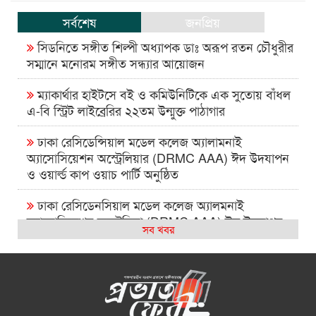
সর্বশেষ
জনপ্রিয়
সিডনিতে সঙ্গীত শিল্পী অধ্যাপক ডাঃ অরূপ রতন চৌধুরীর
সম্মানে মনোরম সঙ্গীত সন্ধ্যার আয়োজন
ম্যাকার্থার হাইটসে বই ও কমিউনিটিকে এক সুতোয় বাঁধল
এ-বি স্ট্রিট লাইব্রেরির ২২তম উন্মুক্ত পাঠাগার
ঢাকা রেসিডেন্সিয়াল মডেল কলেজ অ্যালামনাই
অ্যাসোসিয়েশন অস্ট্রেলিয়ার (DRMC AAA) ঈদ উদযাপন
ও ওয়ার্ল্ড কাপ ওয়াচ পার্টি অনুষ্ঠিত
ঢাকা রেসিডেনসিয়াল মডেল কলেজ অ্যালমনাই
অ্যাসোসিয়েশন অস্ট্রেলিয়া (DRMC AAA) ঈদ উদযাপন
সব খবর
এবং বিশ্বকাপ ম্যাচ দেখার আসর ২০২৬
সিআরপি পরিদর্শনে অস্ট্রেলিয়াপ্রবাসী কামাল পাশা,
প্রতিবন্ধী সেবায় দুই দেশের মধ্যে সহযোগিতা বাড়ানোর ওপর
গুরুত্বারোপ