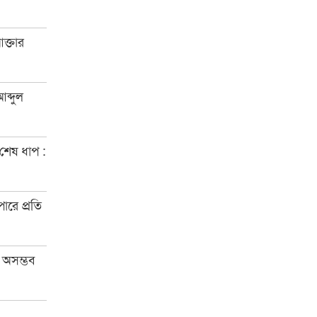
আক্তার
ব্দুল
শেষ ধাপ :
ারে প্রতি
া: অসম্ভব