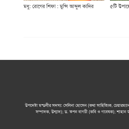
মধু: রোগের শিফা : মুন্সি আব্দুল কাদির
৫টি উপায়
উপদেষ্টা মন্ডলীর সদস্য: সেলিনা হোসেন (কথা সাহিত্যিক, চেয়ারম্
সম্পাদক, উন্মাদ); ড. তপন বাগচী (কবি ও গবেষক); শাহান 