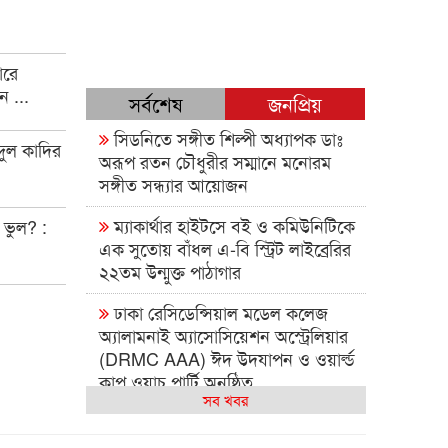
ারে
ন ...
সর্বশেষ
জনপ্রিয়
সিডনিতে সঙ্গীত শিল্পী অধ্যাপক ডাঃ
দুল কাদির
অরূপ রতন চৌধুরীর সম্মানে মনোরম
সঙ্গীত সন্ধ্যার আয়োজন
ম্যাকার্থার হাইটসে বই ও কমিউনিটিকে
 ভুল? :
এক সুতোয় বাঁধল এ-বি স্ট্রিট লাইব্রেরির
২২তম উন্মুক্ত পাঠাগার
ঢাকা রেসিডেন্সিয়াল মডেল কলেজ
অ্যালামনাই অ্যাসোসিয়েশন অস্ট্রেলিয়ার
(DRMC AAA) ঈদ উদযাপন ও ওয়ার্ল্ড
কাপ ওয়াচ পার্টি অনুষ্ঠিত
সব খবর
ঢাকা রেসিডেনসিয়াল মডেল কলেজ
অ্যালমনাই অ্যাসোসিয়েশন অস্ট্রেলিয়া