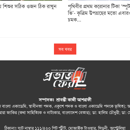
ে শিশুর সঠিক ওজন ঠিক রাখুন
পৃথিবীর প্রথম করোনার টিকা ‘স্পু
ভি’- কৃত্রিম উপগ্রহের মতো এবার
চমক...
সব খবর
সম্পাদকঃ শ্রাবন্তী কাজী আশরাফী
যান বাংলা একাডেমি, স্বাধীনতা পদক, একুশে পদক ও বাংলা একাডেমি পদকে ভূষিত); আহস
আরা জাকির (কথা সাহিত্যিক ও নাট্যকার, বাংলাদেশ বেতার); ডা: হালিম চৌধুরী; 
ঠিকানাঃ স্যুট নাম্বার ১১১/৪২০ পিট স্ট্রীট, মোজাইক টাওয়ার, সিডনী, অস্ট্রেলিয়া