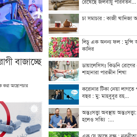
রেখেছে জলবায়ু পরিবর্তন...
চা সমাচার : কাজী খাদিজা 
লিচু এক অনন্য ফল : মুন্সি আ
কাদির
রোগী বাজাচ্ছে
ডায়ালেসিসঃ কিডনি রোগের 
শাহানারা পারভীন শিখা
করা অস্ত্রোপচার
করোনার টিকা নেয়া লাগতে প
বছর : মু: মাহবুবুর রহ...
অন্তঃসত্ত্বা অবস্থায় অন্তঃসত্ত্ব
হলেও সত্যি :...
এক যে আছে বৃক্ষ : নবনীতা