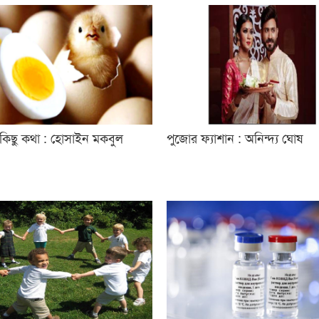
 কিছু কথা : হোসাইন মকবুল
পুজোর ফ্যাশান : অনিন্দ্য ঘোষ