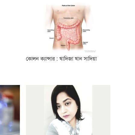
(DRMC AAA) ঈদ উদযাপন এবং
বিশ্বকাপ ম্যাচ দেখার আসর ২০২৬
সিআরপি পরিদর্শনে অস্ট্রেলিয়াপ্রবাসী
কামাল পাশা, প্রতিবন্ধী সেবায় দুই দেশের
মধ্যে সহযোগিতা বাড়ানোর ওপর
গুরুত্বারোপ
কোলন ক্যান্সার : খাদিজা খান সাদিয়া
বন্ধু – সাংস্কৃতিক বুদ্ধিমত্তার সামাজিক
ক্যাফে সিডনিতে বহুসাংস্কৃতিক ঐক্যের
বার্তা দিল
আমার কিছু কষ্ট আছে : শাহান আরা
জাকির পারুল
সিডনিতে রেজওয়ানা চৌধুরী বন্যার
কনসার্ট—রবীন্দ্রজয়ন্তীতে সুর, সংস্কৃতি ও
আবেগের এক অনন্য সন্ধ্যা
সিডনিতে রবীন্দ্রজয়ন্তীতে কমিউনিটি