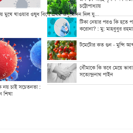
চট্টোপাধ্যায়
় মুখে খাওয়ার ওষুধ বিশ্বে প্রথম অনুমোদন দিল যু...
টিকা নেয়ার পরও কি হতে প
করোনা? : মু: মাহবুবুর রহমা
টমেটোর কত গুন - মুন্সি আব্
বৌমাকে কি তবে মেয়ে ভাবা
সত্যেন্দ্রনাথ পাইন
নয় চাই সচেতনতা :
ীন শিখা