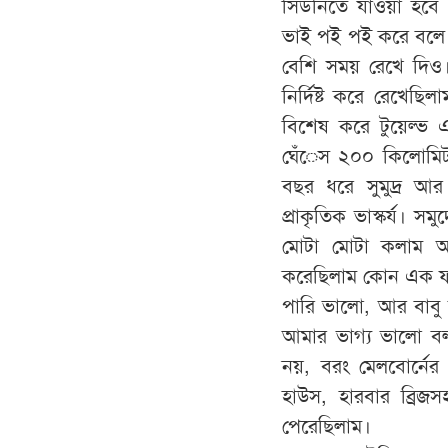
সিডনিতে যাওয়া হবে 
ভাই পই পই করে বলে দ
বেশি সময় রেখে দিও। 
নির্দিষ্ট করে রেখেছি
বিশেষ করে টুয়েল্ভ এপ
ঘেঁেস ২০০ কিলোমিটার র
বছর ধরে সুমুদ্র আর
প্রাকৃতিক ভাস্কর্য। স
মোটা মোটা কলাম আক
করেছিলাম কোন এক ফাঁ
পারি ভালো, আর বাবু 
আমার ভাগ্য ভালো বল
নয়, বরং মেলবোর্নের 
হাউস, হারবার ব্রিজ
পেরেছিলাম।