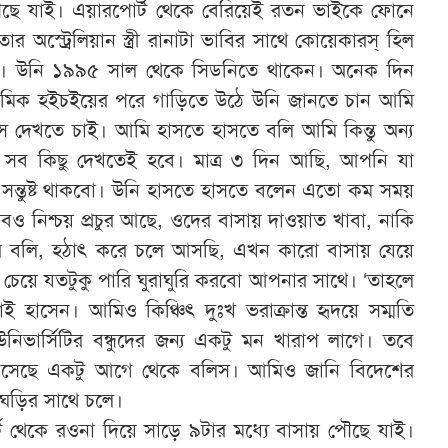
ৌছে যাই। এয়ারপোর্ট থেকে বেরিয়েই রতন ভাইকে ফোনে
র অস্ট্রেলিয়ান স্ত্রী রানাটা ভাবির সাথে কোয়েকারস্ হিল
। উনি ১৯৯৫ সাল থেকে সিডনিতে থাকেন। অনেক দিন
াথমিক হইচইয়ের পরে গাড়িতে উঠে উনি জানতে চান আমি
স দেখতে চাই। আমি হাসতে হাসতে বলি আমি কিন্তু অন্য
যে সব কিছু দেখতেই হবে। মাত্র ৩ দিন আছি, আপনি যা
সন্তুষ্ট থাকবো। উনি হাসতে হাসতে বলেন এতো কম সময়
্ধবও নিশ্চয় প্রচুর আছে, ওদের বাসায় দাওয়াত খাবা, নাকি
র বলি, হঠাৎ করে চলে আসছি, এখন কারো বাসায় যেয়ে
 চেয়ে যতটুকু পারি ঘুরাঘুরি করবো আপনার সাথে। ‘তাহলে
 হাসেন। আমিও কিঞ্চিৎ দুঃখ ভরাক্রান্ত হৃদয়ে সম্মতি
উনিভার্সিটির বন্ধুদের জন্য একটু মন খারাপ লাগে। তবে
সেছে একটু আগে থেকে বলিস। আমিও জানি বিদেশের
 ঘড়ির সাথে চলে।
ট থেকে রওনা দিয়ে সাড়ে ৯টার মধ্যে বাসায় পৌছে যাই।