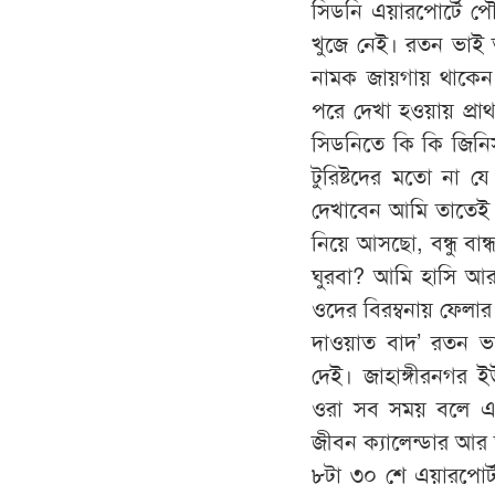
সিডনি এয়ারপোর্টে প
খুজে নেই। রতন ভাই তা
নামক জায়গায় থাকেন
পরে দেখা হওয়ায় প্র
সিডনিতে কি কি জিনি
টুরিষ্টদের মতো না 
দেখাবেন আমি তাতেই 
নিয়ে আসছো, বন্ধু বান
ঘুরবা? আমি হাসি আ
ওদের বিরম্বনায় ফেলার
দাওয়াত বাদ’ রতন ভাই
দেই। জাহাঙ্গীরনগর ই
ওরা সব সময় বলে এ
জীবন ক্যালেন্ডার আর
৮টা ৩০ শে এয়ারপোর্