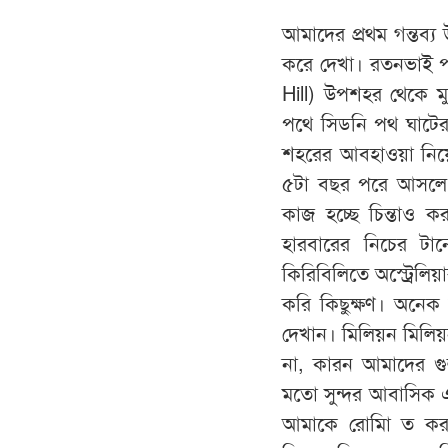
আমাদের প্রথম গন্তব্য
করে দেখা। রতনভাই প
Hill) উপশহর থেকে মু
পথে সিডনি পথ ঘাটের
শহরের আবহাওয়া নিয়
৫টা বছর পরে আসলে স
কাজ হচ্ছে চিন্তাও 
হারবারের নিচের টা
কিরিবিলিতে অস্ট্রেলিয়া
করি কিছুক্ষণ। অনেক
দেখান। মিলিয়ন মিলিয়
না, কারন আমাদের গ
মতো সুন্দর আবাসিক এল
আমাকে রোমাি ত কর