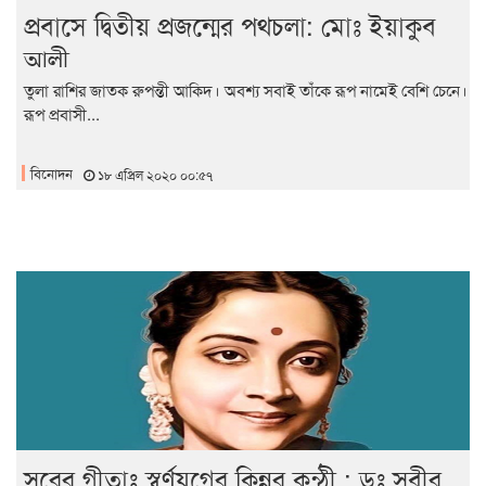
প্রবাসে দ্বিতীয় প্রজন্মের পথচলা: মোঃ ইয়াকুব
আলী
তুলা রাশির জাতক রুপন্তী আকিদ। অবশ্য সবাই তাঁকে রূপ নামেই বেশি চেনে।
রূপ প্রবাসী...
বিনোদন
১৮ এপ্রিল ২০২০ ০০:৫৭
সুরের গীতাঃ স্বর্ণযুগের কিন্নর কন্ঠী : ডঃ সুবীর