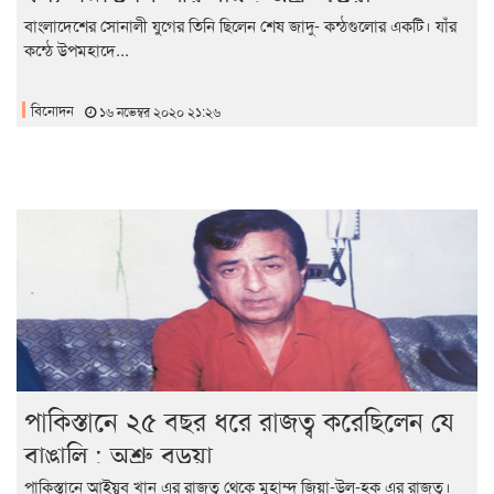
বাংলাদেশের সোনালী যুগের তিনি ছিলেন শেষ জাদু- কন্ঠগুলোর একটি। যাঁর
কন্ঠে উপমহাদে...
বিনোদন
১৬ নভেম্বর ২০২০ ২১:২৬
পাকিস্তানে ২৫ বছর ধরে রাজত্ব করেছিলেন যে
বাঙালি : অশ্রু বড়ুয়া
পাকিস্তানে আইয়ুব খান এর রাজত্ব থেকে মুহাম্দ জিয়া-উল-হক এর রাজত্ব।