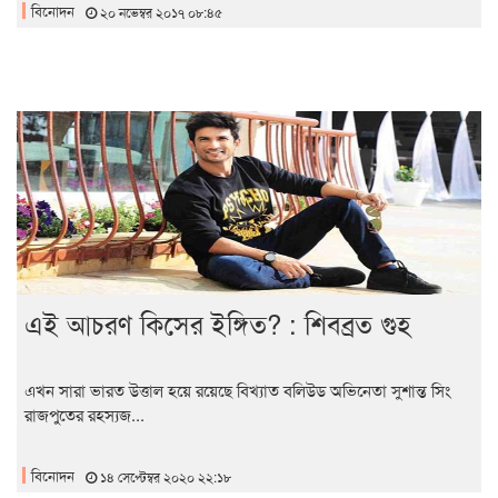
বিনোদন
২০ নভেম্বর ২০১৭ ০৮:৪৫
এই আচরণ কিসের ইঙ্গিত? : শিবব্রত গুহ
এখন সারা ভারত উত্তাল হয়ে রয়েছে বিখ্যাত বলিউড অভিনেতা সুশান্ত সিং
রাজপুতের রহস্যজ...
বিনোদন
১৪ সেপ্টেম্বর ২০২০ ২২:১৮