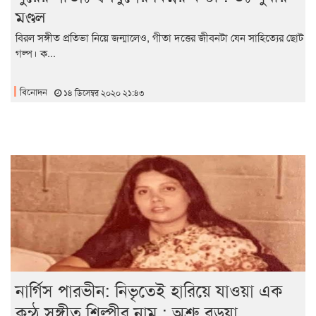
মণ্ডল
বিরল সঙ্গীত প্রতিভা নিয়ে জন্মালেও, গীতা দত্তের জীবনটা যেন সাহিত্যের ছোট
গল্প। ক...
বিনোদন
১৪ ডিসেম্বর ২০২০ ২১:৪৩
নার্গিস পারভীন: নিভৃতেই হারিয়ে যাওয়া এক
কন্ঠ সঙ্গীত শিল্পীর নাম : অশ্রু বড়ুয়া