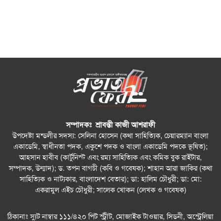
সম্পাদকঃ শ্রাবন্তী কাজী আশরাফী
উপদেষ্টা মন্ডলীর সদস্য: সেলিনা হোসেন (কথা সাহিত্যিক, চেয়ারম্যান বাংলা
একাডেমি, স্বাধীনতা পদক, একুশে পদক ও বাংলা একাডেমি পদকে ভূষিত);
আহসান হাবীব (কার্টুনিস্ট এবং রম্য সাহিত্যিক এবং কমিক বুক রাইটার,
সম্পাদক, উন্মাদ); ড. তপন বাগচী (কবি ও গবেষক); শাহান আরা জাকির (কথা
সাহিত্যিক ও নাট্যকার, বাংলাদেশ বেতার); ডা: হালিম চৌধুরী; ডা: মো:
একরামুল এইচ চৌধুরী; সালেক খোকন (লেখক ও গবেষক)
ঠিকানাঃ স্যুট নাম্বার ১১১/৪২০ পিট স্ট্রীট, মোজাইক টাওয়ার, সিডনী, অস্ট্রেলিয়া