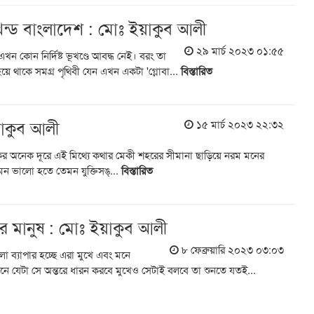
ন্ড বাংলাদেশ : মোঃ ইয়াকুব আলী
২৯ মার্চ ২০২৩ ০১:৫৫
খন কোন নির্দিষ্ট ভূখণ্ডে আবদ্ধ নেই। বরং তা
 হয়ে থাকে সমগ্র পৃথিবী যেন এখন একটা 'গ্লোবা...
বিস্তারিত
য়াকুব আলী
১৫ মার্চ ২০২৩ ২২:৩২
র অনেক দূরে এই মিথ্যে কথার মেকী শহরের সীমানা ছাড়িয়ে নরম মনের
মন ভালো হতে তেমন যুক্তিসঙ্...
বিস্তারিত
াণের মানুষ : মোঃ ইয়াকুব আলী
৮ ফেব্রুয়ারি ২০২৩ ০৩:০৩
ো ব্যাপার হচ্ছে এরা মুখে এবং মনে
 যেটা সে অন্তরে ধারন করবে মুখেও সেটাই বলবে তা শুনতে যতই...