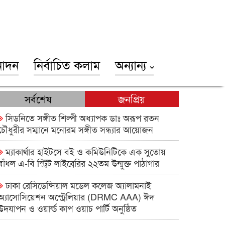
োদন
নির্বাচিত কলাম
অন্যান্য
সর্বশেষ
জনপ্রিয়
সিডনিতে সঙ্গীত শিল্পী অধ্যাপক ডাঃ অরূপ রতন
চৌধুরীর সম্মানে মনোরম সঙ্গীত সন্ধ্যার আয়োজন
ম্যাকার্থার হাইটসে বই ও কমিউনিটিকে এক সুতোয়
বাঁধল এ-বি স্ট্রিট লাইব্রেরির ২২তম উন্মুক্ত পাঠাগার
ঢাকা রেসিডেন্সিয়াল মডেল কলেজ অ্যালামনাই
অ্যাসোসিয়েশন অস্ট্রেলিয়ার (DRMC AAA) ঈদ
উদযাপন ও ওয়ার্ল্ড কাপ ওয়াচ পার্টি অনুষ্ঠিত