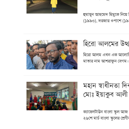
হুমায়ূন আহমেদ হিমুকে নিয়ে ল
(১৯৯০), দরজার ওপাশে (১৯৯
হিরো আলমের উত্থ
হিরো আলম এখন এক আলোচিত
মাতার নাম আশরাফুন বেগম। আলম
মহান স্বাধীনতা দি
মোঃ ইয়াকুব আলী
ক্যাম্বেলটাউন বাংলা স্কুল 
২৬শে মার্চ বাংলা স্কুলের শ্রেণীক