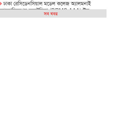
ঢাকা রেসিডেনসিয়াল মডেল কলেজ অ্যালমনাই
অ্যাসোসিয়েশন অস্ট্রেলিয়া (DRMC AAA) ঈদ
সব খবর
উদযাপন এবং বিশ্বকাপ ম্যাচ দেখার আসর ২০২৬
সিআরপি পরিদর্শনে অস্ট্রেলিয়াপ্রবাসী কামাল পাশা,
প্রতিবন্ধী সেবায় দুই দেশের মধ্যে সহযোগিতা বাড়ানোর
ওপর গুরুত্বারোপ
বন্ধু – সাংস্কৃতিক বুদ্ধিমত্তার সামাজিক ক্যাফে সিডনিতে
বহুসাংস্কৃতিক ঐক্যের বার্তা দিল
আমার কিছু কষ্ট আছে : শাহান আরা জাকির পারুল
সিডনিতে রেজওয়ানা চৌধুরী বন্যার কনসার্ট—
রবীন্দ্রজয়ন্তীতে সুর, সংস্কৃতি ও আবেগের এক অনন্য
সন্ধ্যা
সিডনিতে রবীন্দ্রজয়ন্তীতে কমিউনিটি সাংবাদিকতায়
সম্মাননা পেলেন নাইম আবদুল্লাহ