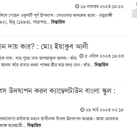
১৬ নভেম্বর ২০২৩ ১৪:৫২
িখে গেছেন একুশটি পূর্ণ উপন্যাস। সেগুলোর কালক্রম হলো - ময়ূরাক্ষী
২), হিমু (১৯৯৩), পারাপার...
বিস্তারিত
ান দায় কার? : মোঃ ইয়াকুব আলী
৫ এপ্রিল ২০২৩ ১৯:৪৩
 নাম। যার পুরো নাম আশরাফুল আলম। তাঁর
 তাঁর বাবার প্রথম পক্ষের স্ত্রীর ঘরে জন্ম নেন। তাঁর...
বিস্তারিত
বস উদযাপন করল ক্যাম্বেলটাউন বাংলা স্কুল :
২৯ মার্চ ২০২৩ ০২:১৪
আজ যথাযোগ্য মর্যাদায় মহান স্বাধীনতা দিবস উদযাপন করেছে। আজ রোববার
ক্ষে ছাত্রছাত্রী...
বিস্তারিত