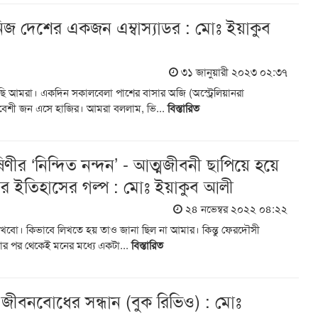
ই নিজ দেশের একজন এম্বাস্যাডর : মোঃ ইয়াকুব
৩১ জানুয়ারী ২০২৩ ০২:৩৭
েছি আমরা। একদিন সকালবেলা পাশের বাসার অজি (অস্ট্রেলিয়ানরা
িবেশী জন এসে হাজির। আমরা বললাম, ভি...
বিস্তারিত
ণীর ‘নিন্দিত নন্দন’ - আত্মজীবনী ছাপিয়ে হয়ে
র ইতিহাসের গল্প : মোঃ ইয়াকুব আলী
২৪ নভেম্বর ২০২২ ০৪:২২
িখবো। কিভাবে লিখতে হয় তাও জানা ছিল না আমার। কিন্তু ফেরদৌসী
পড়ার পর থেকেই মনের মধ্যে একটা...
বিস্তারিত
ব জীবনবোধের সন্ধান (বুক রিভিও) : মোঃ