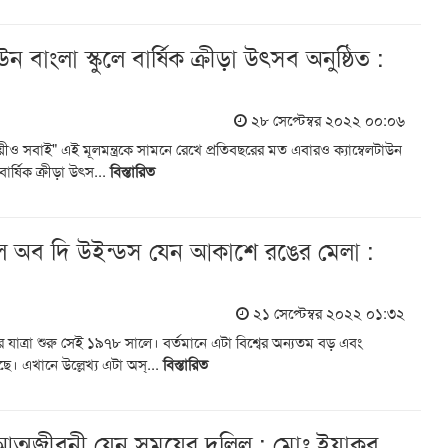
উন বাংলা স্কুলে বার্ষিক ক্রীড়া উৎসব অনুষ্ঠিত :
২৮ সেপ্টেম্বর ২০২২ ০০:০৬
য়ীও সবাই" এই মূলমন্ত্রকে সামনে রেখে প্রতিবছরের মত এবারও ক্যাম্বেলটাউন
ার্ষিক ক্রীড়া উৎস...
বিস্তারিত
যাল অব দি উইন্ডস যেন আকাশে রঙের মেলা :
২১ সেপ্টেম্বর ২০২২ ০১:৩২
 যাত্রা শুরু সেই ১৯৭৮ সালে। বর্তমানে এটা বিশ্বের অন্যতম বড় এবং
। এখানে উল্লেখ্য এটা অস্...
বিস্তারিত
্ত আত্মজীবনী যেন সময়ের দলিল : মোঃ ইয়াকুব