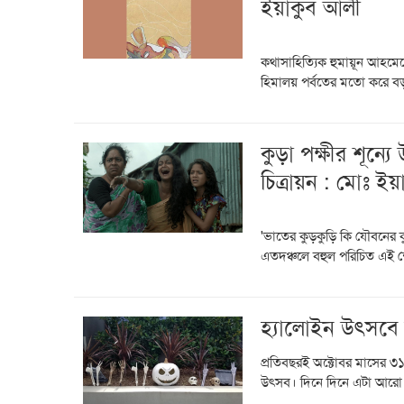
ইয়াকুব আলী
কথাসাহিত্যিক হুমায়ূন আহমেদে
হিমালয় পর্বতের মতো করে বড়
কুড়া পক্ষীর শূন্য
চিত্রায়ন : মোঃ ই
'ভাতের কুড়কুড়ি কি যৌবনের কু
এতদঞ্চলে বহুল পরিচিত এই শ্
হ্যালোইন উৎসবে ম
প্রতিবছরই অক্টোবর মাসের ৩১
উৎসব। দিনে দিনে এটা আরো ব