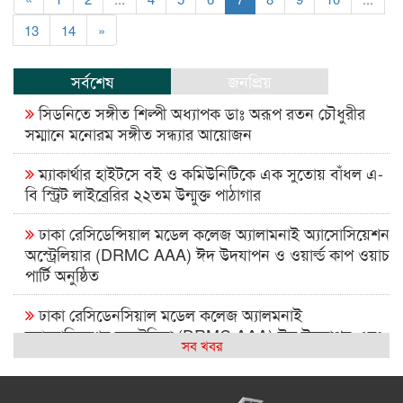
13
14
»
সর্বশেষ
জনপ্রিয়
সিডনিতে সঙ্গীত শিল্পী অধ্যাপক ডাঃ অরূপ রতন চৌধুরীর
সম্মানে মনোরম সঙ্গীত সন্ধ্যার আয়োজন
ম্যাকার্থার হাইটসে বই ও কমিউনিটিকে এক সুতোয় বাঁধল এ-
বি স্ট্রিট লাইব্রেরির ২২তম উন্মুক্ত পাঠাগার
ঢাকা রেসিডেন্সিয়াল মডেল কলেজ অ্যালামনাই অ্যাসোসিয়েশন
অস্ট্রেলিয়ার (DRMC AAA) ঈদ উদযাপন ও ওয়ার্ল্ড কাপ ওয়াচ
পার্টি অনুষ্ঠিত
ঢাকা রেসিডেনসিয়াল মডেল কলেজ অ্যালমনাই
অ্যাসোসিয়েশন অস্ট্রেলিয়া (DRMC AAA) ঈদ উদযাপন এবং
সব খবর
বিশ্বকাপ ম্যাচ দেখার আসর ২০২৬
সিআরপি পরিদর্শনে অস্ট্রেলিয়াপ্রবাসী কামাল পাশা, প্রতিবন্ধী