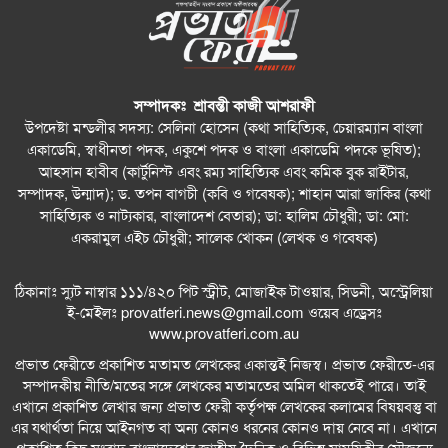
সেবায় দুই দেশের মধ্যে সহযোগিতা বাড়ানোর ওপর গুরুত্বারোপ
বন্ধু – সাংস্কৃতিক বুদ্ধিমত্তার সামাজিক ক্যাফে সিডনিতে
বহুসাংস্কৃতিক ঐক্যের বার্তা দিল
সম্পাদকঃ শ্রাবন্তী কাজী আশরাফী
আমার কিছু কষ্ট আছে : শাহান আরা জাকির পারুল
উপদেষ্টা মন্ডলীর সদস্য: সেলিনা হোসেন (কথা সাহিত্যিক, চেয়ারম্যান বাংলা
একাডেমি, স্বাধীনতা পদক, একুশে পদক ও বাংলা একাডেমি পদকে ভূষিত);
সিডনিতে রেজওয়ানা চৌধুরী বন্যার কনসার্ট—রবীন্দ্রজয়ন্তীতে
আহসান হাবীব (কার্টুনিস্ট এবং রম্য সাহিত্যিক এবং কমিক বুক রাইটার,
সুর, সংস্কৃতি ও আবেগের এক অনন্য সন্ধ্যা
সম্পাদক, উন্মাদ); ড. তপন বাগচী (কবি ও গবেষক); শাহান আরা জাকির (কথা
সাহিত্যিক ও নাট্যকার, বাংলাদেশ বেতার); ডা: হালিম চৌধুরী; ডা: মো:
সিডনিতে রবীন্দ্রজয়ন্তীতে কমিউনিটি সাংবাদিকতায় সম্মাননা
একরামুল এইচ চৌধুরী; সালেক খোকন (লেখক ও গবেষক)
পেলেন নাইম আবদুল্লাহ
ঠিকানাঃ স্যুট নাম্বার ১১১/৪২০ পিট স্ট্রীট, মোজাইক টাওয়ার, সিডনী, অস্ট্রেলিয়া
সিডনিতে জাহাঙ্গীরনগর বিশ্ববিদ্যালয় অ্যালামনাইদের বর্ণাঢ্য
ই-মেইলঃ
provatferi.news@gmail.com
ওয়েব এড্রেসঃ
বাংলা নববর্ষ উদ্‌যাপন
www.provatferi.com.au
প্রভাত ফেরীতে প্রকাশিত মতামত লেখকের একান্তই নিজস্ব। প্রভাত ফেরীতে-এর
সিডনির রিজেস হোটেলে জাঁকজমকপূর্ণ আয়োজনে অনুষ্ঠিত
সম্পাদকীয় নীতি/মতের সঙ্গে লেখকের মতামতের অমিল থাকতেই পারে। তাই
হলো DRMC AAA–এর লঞ্চিং অনুষ্ঠান
এখানে প্রকাশিত লেখার জন্য প্রভাত ফেরী কর্তৃপক্ষ লেখকের কলামের বিষয়বস্তু বা
এর যথার্থতা নিয়ে আইনগত বা অন্য কোনও ধরনের কোনও দায় নেবে না। এখানে
তুষার কন্যা: তাহমিনা আকতার পাতা
প্রকাশিত কিছু সংবাদ বাংলাদেশের জাতীয় দৈনিক ও বিভিন্ন সাময়িকীর সৌজন্যে