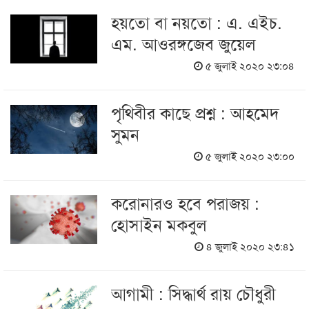
হয়তো বা নয়তো : এ. এইচ.
এম. আওরঙ্গজেব জুয়েল
৫ জুলাই ২০২০ ২৩:০৪
পৃথিবীর কাছে প্রশ্ন : আহমেদ
সুমন
৫ জুলাই ২০২০ ২৩:০০
করোনারও হবে পরাজয় :
হোসাইন মকবুল
৪ জুলাই ২০২০ ২৩:৪১
আগামী : সিদ্ধার্থ রায় চৌধুরী