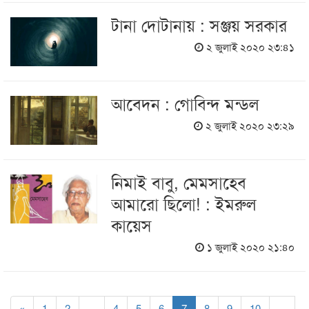
টানা দোটানায় : সঞ্জয় সরকার
২ জুলাই ২০২০ ২৩:৪১
আবেদন : গোবিন্দ মন্ডল
২ জুলাই ২০২০ ২৩:২৯
নিমাই বাবু, মেমসাহেব
আমারো ছিলো! : ইমরুল
কায়েস
১ জুলাই ২০২০ ২১:৪০
«
1
2
...
4
5
6
7
8
9
10
...