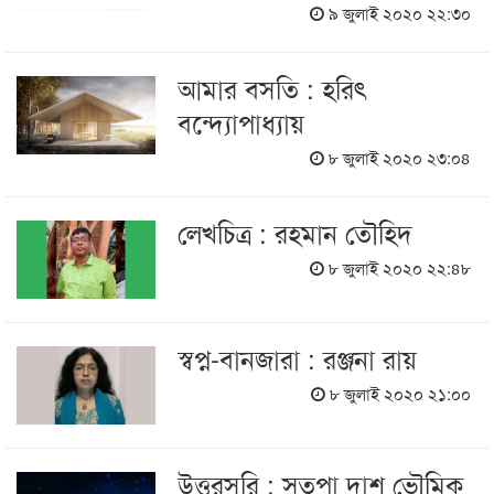
৯ জুলাই ২০২০ ২২:৩০
আমার বসতি : হরিৎ
বন্দ্যোপাধ্যায়
৮ জুলাই ২০২০ ২৩:০৪
লেখচিত্র : রহমান তৌহিদ
৮ জুলাই ২০২০ ২২:৪৮
স্বপ্ন-বানজারা : রঞ্জনা রায়
৮ জুলাই ২০২০ ২১:০০
উত্তরসূরি : সুতপা দাশ ভৌমিক