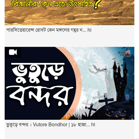
পারসিভেয়ারেন্স রোবট কেন মঙ্গলের গহ্বর ন... hi
ভুতুড়ে বন্দর । Vutore Bondhor | ১৮ হাজা... hi