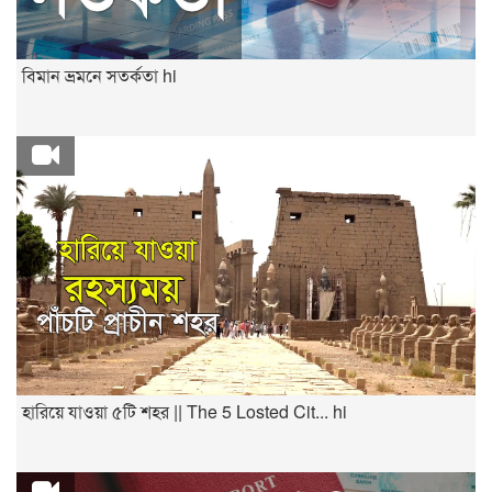
বিমান ভ্রমনে সতর্কতা hi
হারিয়ে যাওয়া ৫টি শহর || The 5 Losted Cit... hi