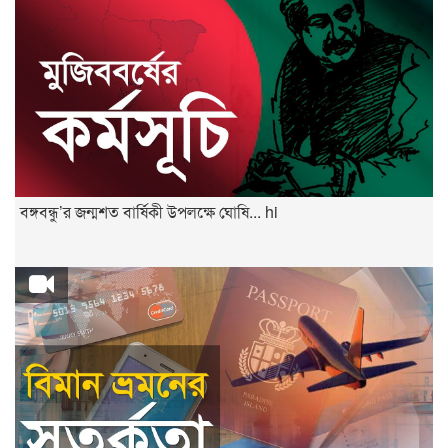
বঙ্গবন্ধু’র জন্মশত বার্ষিকী উপলক্ষে ঘোষি... hi