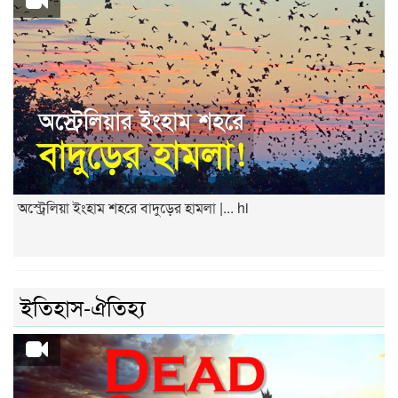
অস্ট্রেলিয়া ইংহাম শহরে বাদুড়ের হামলা |... hi
ইতিহাস-ঐতিহ্য