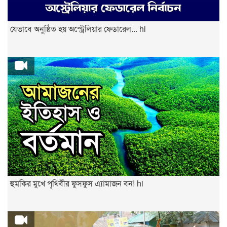
যেভাবে অনুষ্ঠিত হয় অস্ট্রেলিয়ার ফেডারেল... hi
হুমকির মুখে পৃথিবীর ফুসফুস এ্যামাজন বন! hi