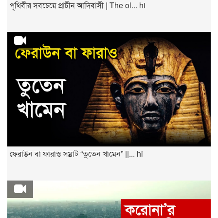
পৃথিবীর সবচেয়ে প্রাচীন আদিবাসী | The ol... hi
ফেরাউন বা ফারাও সম্রাট “তুতেন খামেন” ||... hi