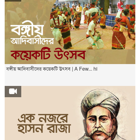
বঙ্গীয় আদিবাসীদের কয়েকটি উৎসব | A Few... hi