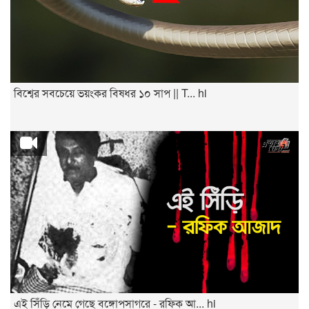
বিশ্বের সবচেয়ে ভয়ংকর বিষধর ১০ সাপ || T... hi
এই সিঁড়ি নেমে গেছে বঙ্গোপসাগরে - রফিক আ... hi