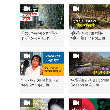
বিশ্বের অন্যতম রোমান্টিক
পৃথিবীর সবচেয়ে প্রাচীন
স্থান টানেল অফ... hi
আদিবাসী | The ol... hi
গান - ঘরে থেকো প্রিয়, ধরা
অস্ট্রেলিয়ার বসন্ত | Spring
আজ বিপন্ন খুব... hi
Season in A... hi