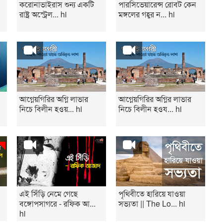
করোনাভাইরাস শুন্য একটি
পারসিভেয়ারেন্স রোবট কেন
রাষ্ট্র অস্ট্রেল... hi
মঙ্গলের গহ্বর ন... hi
আগ্নেয়গিরির অগ্নি লাভার
আগ্নেয়গিরির অগ্নির লাভার
নিচে বিলীন হওয়... hi
নিচে বিলীন হওয... hi
এই সিঁড়ি নেমে গেছে
পৃথিবীতে হারিয়ে যাওয়া
বঙ্গোপসাগরে - রফিক আ...
সভ্যতা || The Lo... hi
hi