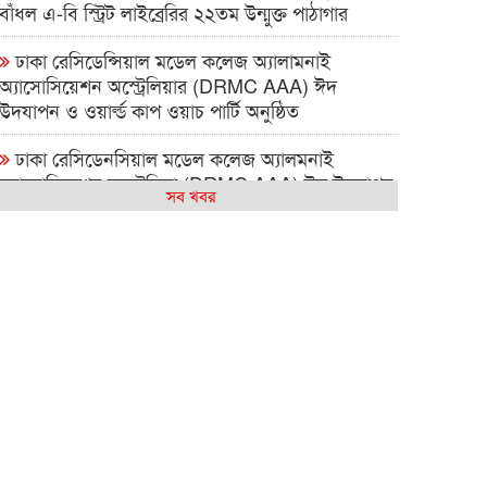
বাঁধল এ-বি স্ট্রিট লাইব্রেরির ২২তম উন্মুক্ত পাঠাগার
ঢাকা রেসিডেন্সিয়াল মডেল কলেজ অ্যালামনাই
অ্যাসোসিয়েশন অস্ট্রেলিয়ার (DRMC AAA) ঈদ
উদযাপন ও ওয়ার্ল্ড কাপ ওয়াচ পার্টি অনুষ্ঠিত
ঢাকা রেসিডেনসিয়াল মডেল কলেজ অ্যালমনাই
অ্যাসোসিয়েশন অস্ট্রেলিয়া (DRMC AAA) ঈদ উদযাপন
সব খবর
এবং বিশ্বকাপ ম্যাচ দেখার আসর ২০২৬
সিআরপি পরিদর্শনে অস্ট্রেলিয়াপ্রবাসী কামাল পাশা,
প্রতিবন্ধী সেবায় দুই দেশের মধ্যে সহযোগিতা বাড়ানোর
ওপর গুরুত্বারোপ
বন্ধু – সাংস্কৃতিক বুদ্ধিমত্তার সামাজিক ক্যাফে সিডনিতে
বহুসাংস্কৃতিক ঐক্যের বার্তা দিল
আমার কিছু কষ্ট আছে : শাহান আরা জাকির পারুল
সিডনিতে রেজওয়ানা চৌধুরী বন্যার কনসার্ট—