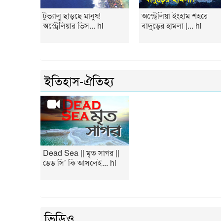
টুভ্যালু ছাড়ছে মানুষ!
অস্ট্রেলিয়া ইংহাম শহরে
অস্ট্রেলিয়ার ভিস... hi
বাদুড়ের হামলা |... hi
ইতিহাস-ঐতিহ্য
Dead Sea || মৃত সাগর ||
ডেড সি’ কি আসলেই... hi
ভিডিও