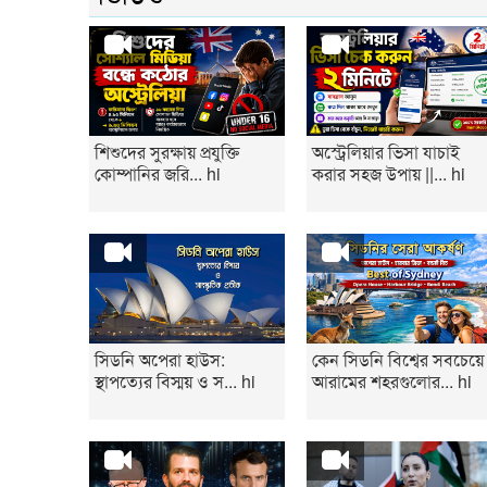
শিশুদের সুরক্ষায় প্রযুক্তি
অস্ট্রেলিয়ার ভিসা যাচাই
কোম্পানির জরি... hi
করার সহজ উপায় ||... hi
সিডনি অপেরা হাউস:
কেন সিডনি বিশ্বের সবচেয়ে
স্থাপত্যের বিস্ময় ও স... hi
আরামের শহরগুলোর... hi