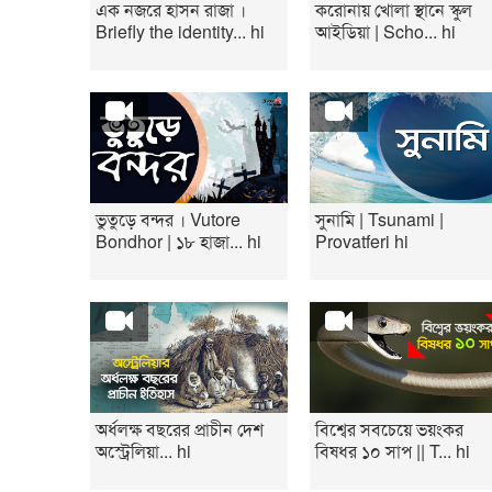
এক নজরে হাসন রাজা ।
করোনায় খোলা স্থানে স্কুল
Briefly the identity... hi
আইডিয়া | Scho... hi
ভুতুড়ে বন্দর । Vutore
সুনামি | Tsunami |
Bondhor | ১৮ হাজা... hi
Provatferi hi
অর্ধলক্ষ বছরের প্রাচীন দেশ
বিশ্বের সবচেয়ে ভয়ংকর
অস্ট্রেলিয়া... hi
বিষধর ১০ সাপ || T... hi