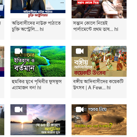
ন
অভিবাসীদের নাউরু পাঠাতে
সন্তান কোলে নিয়েই
চুক্তি অস্ট্রেলি... hi
পার্লামেন্টে প্রথম ভাষ... hi
হুমকির মুখে পৃথিবীর ফুসফুস
বঙ্গীয় আদিবাসীদের কয়েকটি
এ্যামাজন বন! hi
উৎসব | A Few... hi