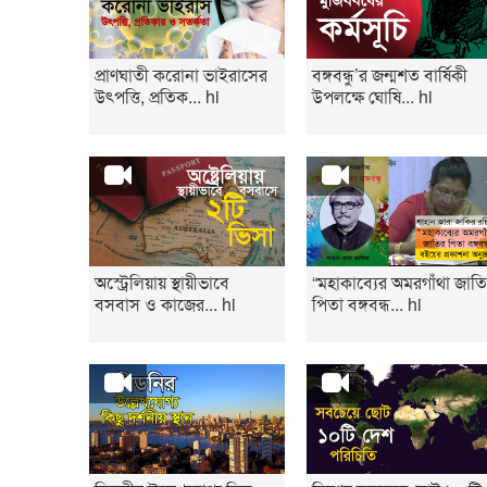
প্রাণঘাতী করোনা ভাইরাসের
বঙ্গবন্ধু’র জন্মশত বার্ষিকী
উৎপত্তি, প্রতিক... hi
উপলক্ষে ঘোষি... hi
অস্ট্রেলিয়ায় স্থায়ীভাবে
“মহাকাব্যের অমরগাঁথা জাত
বসবাস ও কাজের... hi
পিতা বঙ্গবন্ধ... hi