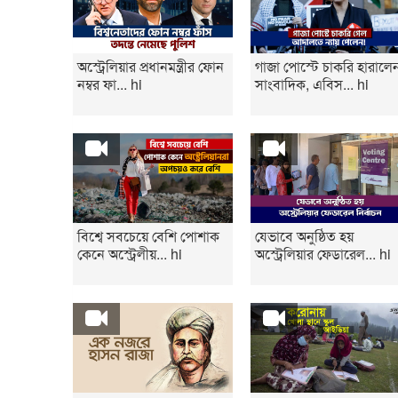
অস্ট্রেলিয়ার প্রধানমন্ত্রীর ফোন
গাজা পোস্টে চাকরি হারালে
নম্বর ফা... hi
সাংবাদিক, এবিস... hi
বিশ্বে সবচেয়ে বেশি পোশাক
যেভাবে অনুষ্ঠিত হয়
কেনে অস্ট্রেলীয়... hi
অস্ট্রেলিয়ার ফেডারেল... hi