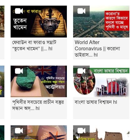
ফেরাউন বা ফারাও সম্রাট
World After
“তুতেন খামেন” ||... hi
Coronavirus || করোনা
ভাইরাস... hi
পৃথিবীর সবচেয়ে প্রাচীন বস্তুর
বাংলা ভাষার বিশ্বায়ন hi
সন্ধান অস্... hi