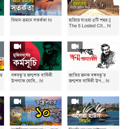
বিমান ভ্রমনে সতর্কতা hi
হারিয়ে যাওয়া ৫টি শহর ||
The 5 Losted Cit... hi
ির
বঙ্গবন্ধু’র জন্মশত বার্ষিকী
জাতির জনক বঙ্গবন্ধু’র
উপলক্ষে ঘোষি... hi
জন্মশত বার্ষিকী উপ... hi