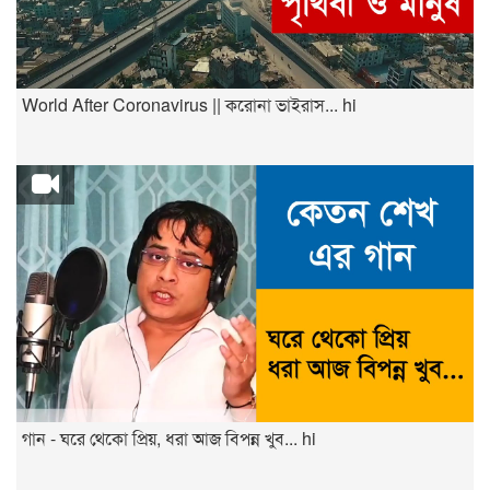
World After Coronavirus || করোনা ভাইরাস... hi
গান - ঘরে থেকো প্রিয়, ধরা আজ বিপন্ন খুব... hi