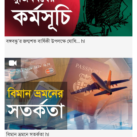
বঙ্গবন্ধু’র জন্মশত বার্ষিকী উপলক্ষে ঘোষি... hi
বিমান ভ্রমনে সতর্কতা hi