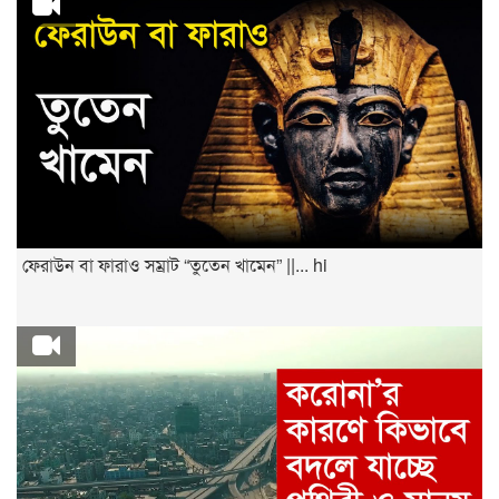
ফেরাউন বা ফারাও সম্রাট “তুতেন খামেন” ||... hi