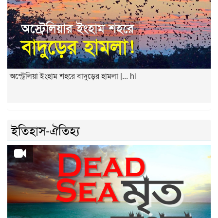
অস্ট্রেলিয়া ইংহাম শহরে বাদুড়ের হামলা |... hi
ইতিহাস-ঐতিহ্য