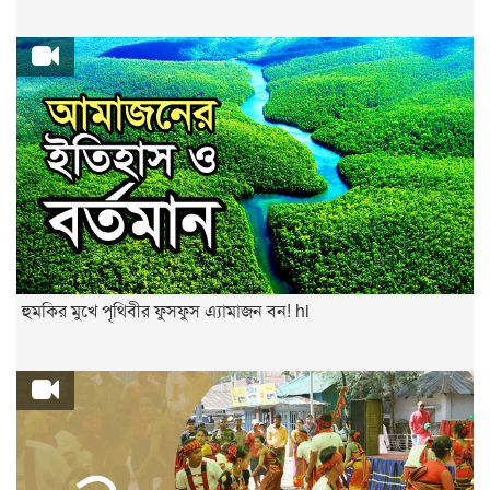
হুমকির মুখে পৃথিবীর ফুসফুস এ্যামাজন বন! hi