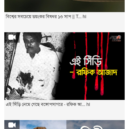
বিশ্বের সবচেয়ে ভয়ংকর বিষধর ১০ সাপ || T... hi
এই সিঁড়ি নেমে গেছে বঙ্গোপসাগরে - রফিক আ... hi