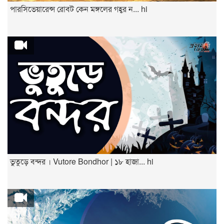
পারসিভেয়ারেন্স রোবট কেন মঙ্গলের গহ্বর ন... hi
ভুতুড়ে বন্দর । Vutore Bondhor | ১৮ হাজা... hi