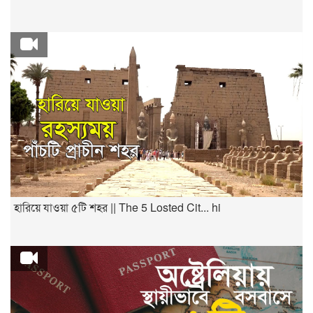
হারিয়ে যাওয়া ৫টি শহর || The 5 Losted Cit... hi