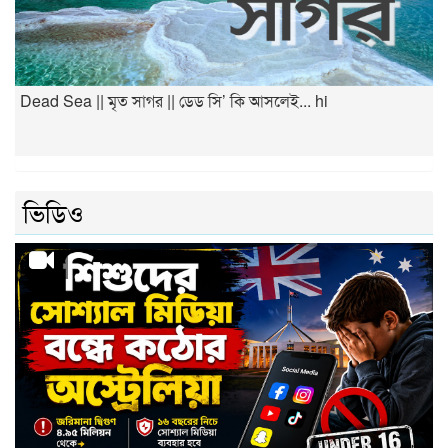
Dead Sea || মৃত সাগর || ডেড সি’ কি আসলেই... hi
ভিডিও