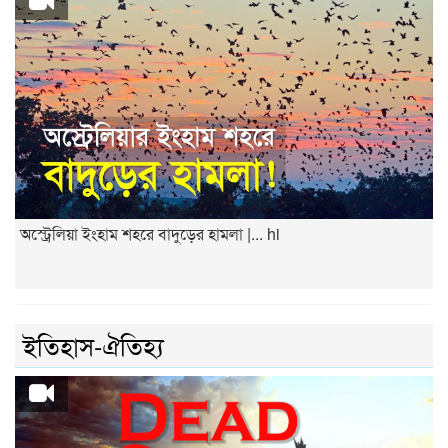
অস্ট্রেলিয়া ইংহাম শহরে বাদুড়ের হামলা |... hi
ইতিহাস-ঐতিহ্য