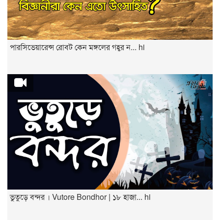
পারসিভেয়ারেন্স রোবট কেন মঙ্গলের গহ্বর ন... hi
ভুতুড়ে বন্দর । Vutore Bondhor | ১৮ হাজা... hi