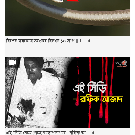
বিশ্বের সবচেয়ে ভয়ংকর বিষধর ১০ সাপ || T... hi
এই সিঁড়ি নেমে গেছে বঙ্গোপসাগরে - রফিক আ... hi