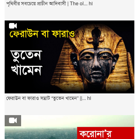
পৃথিবীর সবচেয়ে প্রাচীন আদিবাসী | The ol... hi
ফেরাউন বা ফারাও সম্রাট “তুতেন খামেন” ||... hi