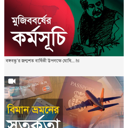
বঙ্গবন্ধু’র জন্মশত বার্ষিকী উপলক্ষে ঘোষি... hi