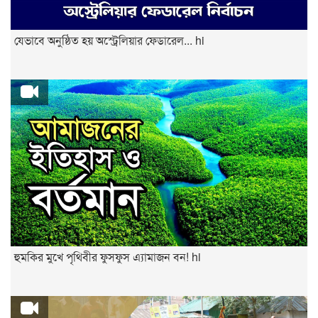
যেভাবে অনুষ্ঠিত হয় অস্ট্রেলিয়ার ফেডারেল... hi
হুমকির মুখে পৃথিবীর ফুসফুস এ্যামাজন বন! hi