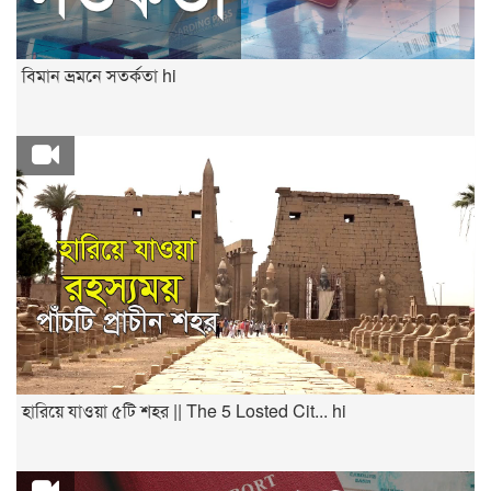
বিমান ভ্রমনে সতর্কতা hi
হারিয়ে যাওয়া ৫টি শহর || The 5 Losted Cit... hi