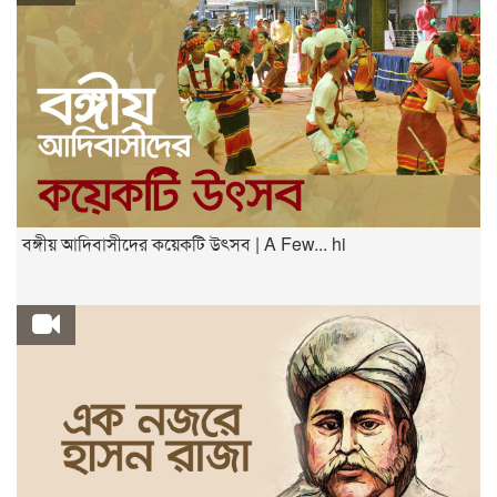
বঙ্গীয় আদিবাসীদের কয়েকটি উৎসব | A Few... hi