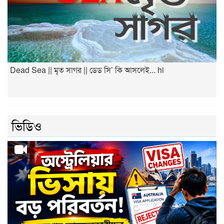
Dead Sea || মৃত সাগর || ডেড সি’ কি আসলেই... hi
ভিডিও