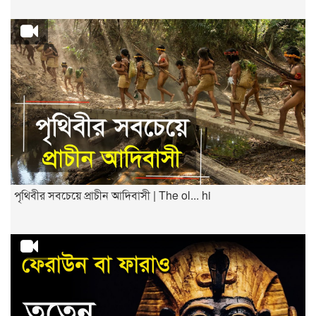
পৃথিবীর সবচেয়ে প্রাচীন আদিবাসী | The ol... hi