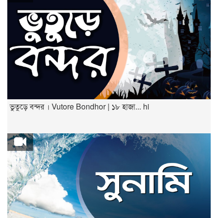
ভুতুড়ে বন্দর । Vutore Bondhor | ১৮ হাজা... hi