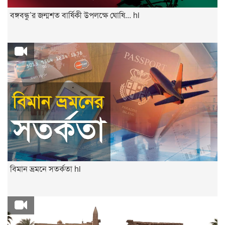
বঙ্গবন্ধু’র জন্মশত বার্ষিকী উপলক্ষে ঘোষি... hi
বিমান ভ্রমনে সতর্কতা hi