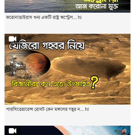
করোনাভাইরাস শুন্য একটি রাষ্ট্র অস্ট্রেল... hi
পারসিভেয়ারেন্স রোবট কেন মঙ্গলের গহ্বর ন... hi