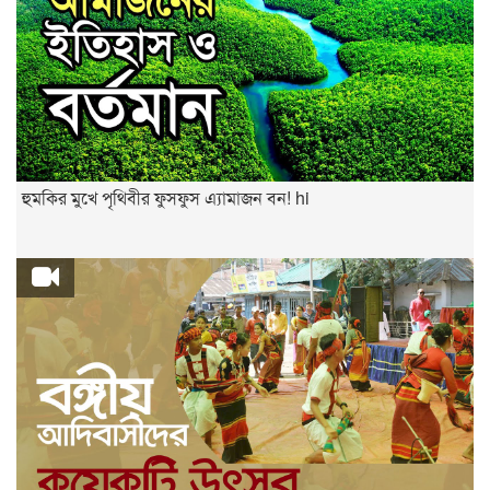
হুমকির মুখে পৃথিবীর ফুসফুস এ্যামাজন বন! hi