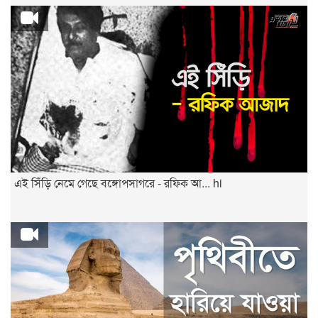
এই সিঁড়ি নেমে গেছে বঙ্গোপসাগরে - রফিক আ... hi