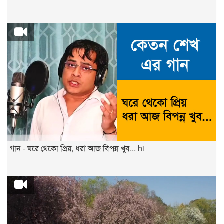
গান - ঘরে থেকো প্রিয়, ধরা আজ বিপন্ন খুব... hi