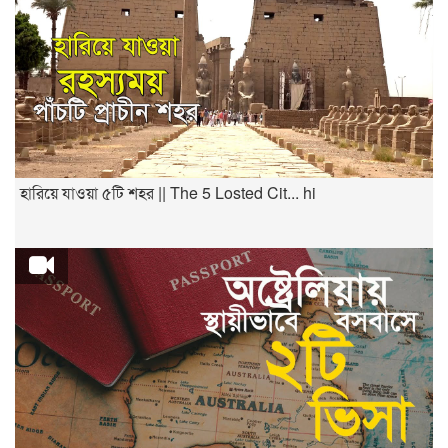
হারিয়ে যাওয়া ৫টি শহর || The 5 Losted Cit... hi