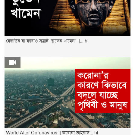
ফেরাউন বা ফারাও সম্রাট “তুতেন খামেন” ||... hi
World After Coronavirus || করোনা ভাইরাস... hi