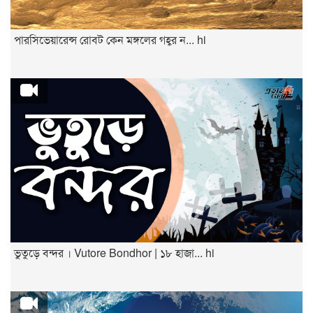
পারসিভেয়ারেন্স রোবট কেন মঙ্গলের গহ্বর ন... hi
ভুতুড়ে বন্দর । Vutore Bondhor | ১৮ হাজা... hi