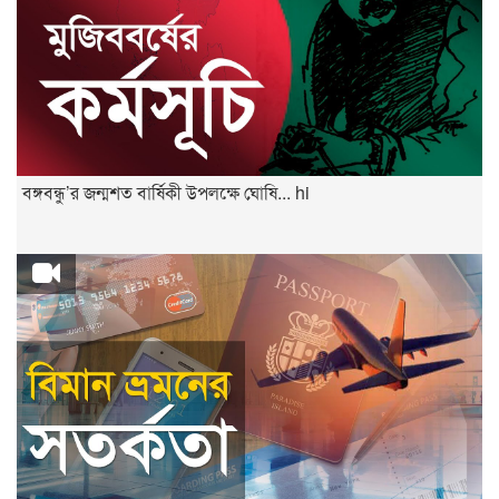
বঙ্গবন্ধু’র জন্মশত বার্ষিকী উপলক্ষে ঘোষি... hi