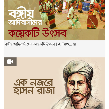
বঙ্গীয় আদিবাসীদের কয়েকটি উৎসব | A Few... hi