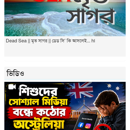
Dead Sea || মৃত সাগর || ডেড সি’ কি আসলেই... hi
ভিডিও