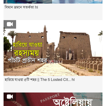
বিমান ভ্রমনে সতর্কতা hi
হারিয়ে যাওয়া ৫টি শহর || The 5 Losted Cit... hi