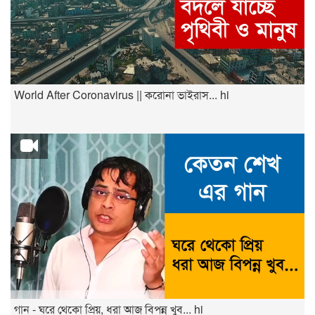
World After Coronavirus || করোনা ভাইরাস... hi
গান - ঘরে থেকো প্রিয়, ধরা আজ বিপন্ন খুব... hi