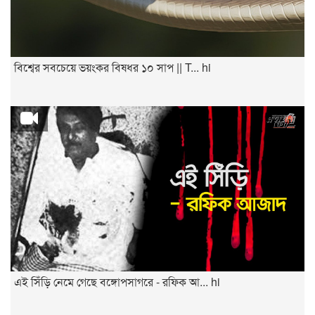
বিশ্বের সবচেয়ে ভয়ংকর বিষধর ১০ সাপ || T... hi
এই সিঁড়ি নেমে গেছে বঙ্গোপসাগরে - রফিক আ... hi