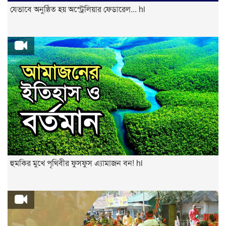
যেভাবে অনুষ্ঠিত হয় অস্ট্রেলিয়ার ফেডারেল... hi
হুমকির মুখে পৃথিবীর ফুসফুস এ্যামাজন বন! hi