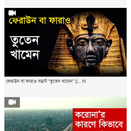
ফেরাউন বা ফারাও সম্রাট “তুতেন খামেন” ||... hi