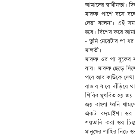
আমাদের স্বাধীনতা। দি
মারুফ পাশে বসে বল
দেয়া বলেনা। এই সময়ে 
হবে। বিশেষ করে আমা
- তুমি মেয়েটার পা ধ
মালতী।
মারুফ ওর পা বুকের স
যায়। মারুফ ছেড়ে দিল
পরে আর কাউকে দেখা 
রাস্তার ধারে দাঁড়িয়ে
শিবির মুখরিত হয় জয় 
জয় বাংলা ধ্বনি থামল
একটা বদমাইশ। ওর বু
শয়তানি করা ওর চিন্
মানুষের লাত্থির নিচে 