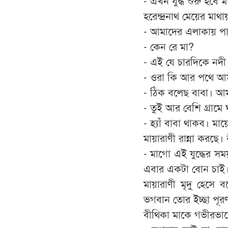
- এখন যুদ্ধ শুরু হবে
হরেন্দ্রনাথ মেয়ের মা
- আমাদের এলাকায় পা
- কেন রে মা?
- এই যে চারদিকে নদ
- ওরা কি আর পথে 
- ঠিক বলেছ বাবা। আ
- তুই আর বেশি গ্রামে
- হ্যাঁ বাবা থাকব। মা
মায়ারাণী রান্না করছে
- মাগো এই যুদ্ধের 
এবার একটা বোন চাই
মায়ারাণী মৃদু হেসে
ভগবান তোর ইচ্ছা পূ
বীথিকা মাকে গভীরভাব