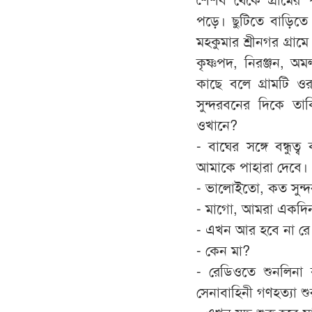
পড়ে। ছুটিতে বাড়িতে
মহকুমার শ্রীনগর গ্রাম
কৃষ্ণপদ, নিরঞ্জন, অ
কাছে বলে গ্রামটি ও
সুন্দরবনের দিকে তা
ওখানে?
- বাঘের সঙ্গে বন্ধু
আমাকে পাহারা দেবে
- ভালোইতো, কত সুন্
- মাগো, আমরা একদিন
- এখন আর হবে না রে
- কেন মা?
- রেডিওতে শুনলিনা ব
সেনাবাহিনী গণহত্যা শ