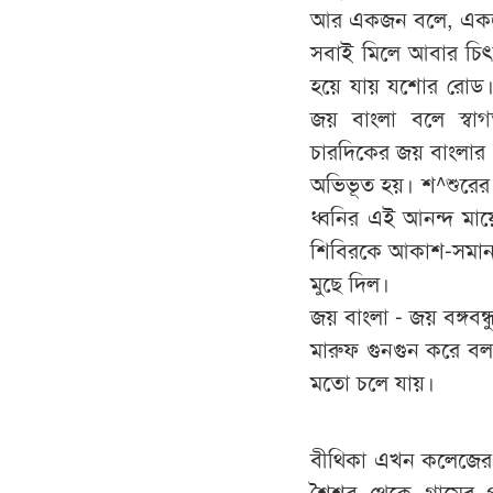
আর একজন বলে, একজন 
সবাই মিলে আবার চিৎক
হয়ে যায় যশোর রোড। 
জয় বাংলা বলে স্বা
চারদিকের জয় বাংলার ধ
অভিভূত হয়। শ^শুরের 
ধ্বনির এই আনন্দ মায়
শিবিরকে আকাশ-সমান উ
মুছে দিল।
জয় বাংলা - জয় বঙ্গবন্ধ
মারুফ গুনগুন করে বল
মতো চলে যায়।
বীথিকা এখন কলেজের ছ
শৈশব থেকে গ্রামের