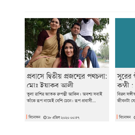
প্রবাসে দ্বিতীয় প্রজন্মের পথচলা:
সুরের গ
মোঃ ইয়াকুব আলী
কন্ঠী 
তুলা রাশির জাতক রুপন্তী আকিদ। অবশ্য সবাই
বিরল সঙ্গী
তাঁকে রূপ নামেই বেশি চেনে। রূপ প্রবাসী...
জীবনটা যে
বিনোদন
বিনোদন
১৮ এপ্রিল ২০২০ ০০:৫৭