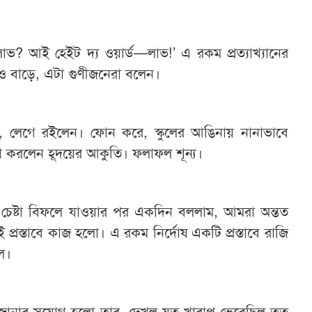
াভ? আই হেইট দ্য ওয়ার্ড—লাভ!’ এ রকম প্রত্যাখ্যানের
 বাড়ে, এটা গুণীজনেরা বলেন।
 লেগে রইলেন। ফোন করে, স্কুলের আঙিনায় নানাভাবে
্টা করলেন হূদয়ের আকুতি। ফলাফল শূন্য।
 চেষ্টা বিফলে যাওয়ার পর একদিন বললাম, আমরা অন্তত
 প্রস্তাবে কাজ হলো। এ রকম নির্দোষ একটি প্রস্তাবে রাজি
েল।
াকে জানার সুযোগ হলো তার, দেখল যত খারাপ ভেবেছিল তত