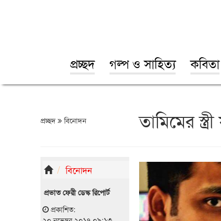
প্রচ্ছদ
গল্প ও সাহিত্য
কবিতা
তামিমের স্ত্
প্রচ্ছদ
বিনোদন
বিনোদন
প্রভাত ফেরী ডেস্ক রিপোর্ট
প্রকাশিত:
২০ নভেম্বর ২০১৭ ০৯:১৩