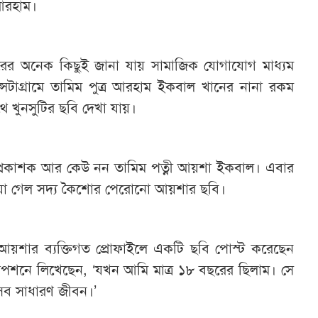
আরহাম।
ের অনেক কিছুই জানা যায় সামাজিক যোগাযোগ মাধ্যম
সটাগ্রামে তামিম পুত্র আরহাম ইকবাল খানের নানা রকম
সাথে খুনসুটির ছবি দেখা যায়।
্রকাশক আর কেউ নন তামিম পত্নী আয়শা ইকবাল। এবার
াওয়া গেল সদ্য কৈশোর পেরোনো আয়শার ছবি।
র আয়শার ব্যক্তিগত প্রোফাইলে একটি ছবি পোস্ট করেছেন
্যাপশনে লিখেছেন, ‘যখন আমি মাত্র ১৮ বছরের ছিলাম। সে
সব সাধারণ জীবন।’