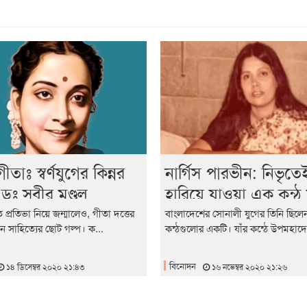
ীতাঃ স্বর্ণযুগের কিন্নর
নার্গিস পারভীন: নিভৃতে
: ডঃ সুবীর মণ্ডল
হারিয়ে যাওয়া এক কন্ঠ 
শিল্পীর নাম : অশ্রু বড়ুয়
ত প্রতিভা নিয়ে জন্মালেও, গীতা দত্তের
বাংলাদেশের সোনালী যুগের তিনি ছিলে
ন সাহিত্যের ছোট গল্প। ক...
কন্ঠগুলোর একটি। যাঁর কন্ঠে উপমহাদে
বিনোদন
১৪ ডিসেম্বর ২০২০ ২১:৪৩
১৬ নভেম্বর ২০২০ ২১:২৬