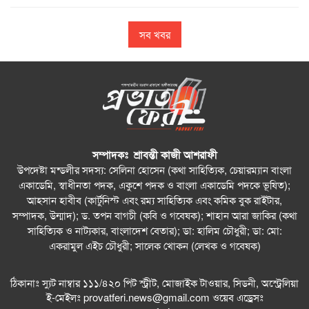
সব খবর
সম্পাদকঃ শ্রাবন্তী কাজী আশরাফী
উপদেষ্টা মন্ডলীর সদস্য: সেলিনা হোসেন (কথা সাহিত্যিক, চেয়ারম্যান বাংলা
একাডেমি, স্বাধীনতা পদক, একুশে পদক ও বাংলা একাডেমি পদকে ভূষিত);
আহসান হাবীব (কার্টুনিস্ট এবং রম্য সাহিত্যিক এবং কমিক বুক রাইটার,
সম্পাদক, উন্মাদ); ড. তপন বাগচী (কবি ও গবেষক); শাহান আরা জাকির (কথা
সাহিত্যিক ও নাট্যকার, বাংলাদেশ বেতার); ডা: হালিম চৌধুরী; ডা: মো:
একরামুল এইচ চৌধুরী; সালেক খোকন (লেখক ও গবেষক)
ঠিকানাঃ স্যুট নাম্বার ১১১/৪২০ পিট স্ট্রীট, মোজাইক টাওয়ার, সিডনী, অস্ট্রেলিয়া
ই-মেইলঃ
provatferi.news@gmail.com
ওয়েব এড্রেসঃ