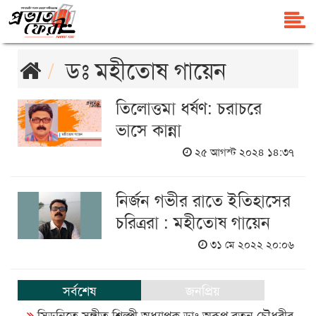
ডঃ মহীতোষ গায়েন
তিলোত্তমা ধর্ষণ: চরাচরে
ভাসে কান্না
২৫ আগস্ট ২০২৪ ১৪:৩৭
নির্জন গভীর রাতে ইতিহাসের
চরিত্ররা : মহীতোষ গায়েন
৩১ মে ২০২২ ২০:০৬
সর্বশেষ
জনপ্রিয়
সিডনিতে সঙ্গীত শিল্পী অধ্যাপক ডাঃ অরূপ রতন চৌধুরীর