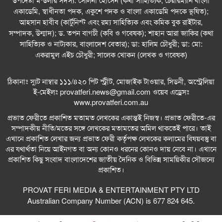
আমার কিছু কষ্ট আছে : শাহান আরা জাকির পারুল
একাডেমি, স্বাধীনতা পদক, একুশে পদক ও বাংলা একাডেমি পদকে ভূষিত);
আহসান হাবীব (কার্টুনিস্ট এবং রম্য সাহিত্যিক এবং কমিক বুক রাইটার,
সিডনিতে রেজওয়ানা চৌধুরী বন্যার কনসার্ট—
সম্পাদক, উন্মাদ); ড. তপন বাগচী (কবি ও গবেষক); শাহান আরা জাকির (কথা
রবীন্দ্রজয়ন্তীতে সুর, সংস্কৃতি ও আবেগের এক অনন্য সন্ধ্যা
সাহিত্যিক ও নাট্যকার, বাংলাদেশ বেতার); ডা: হালিম চৌধুরী; ডা: মো:
একরামুল এইচ চৌধুরী; সালেক খোকন (লেখক ও গবেষক)
সিডনিতে রবীন্দ্রজয়ন্তীতে কমিউনিটি সাংবাদিকতায়
সম্মাননা পেলেন নাইম আবদুল্লাহ
ঠিকানাঃ স্যুট নাম্বার ১১১/৪২০ পিট স্ট্রীট, মোজাইক টাওয়ার, সিডনী, অস্ট্রেলিয়া
ই-মেইলঃ
provatferi.news@gmail.com
ওয়েব এড্রেসঃ
সিডনিতে জাহাঙ্গীরনগর বিশ্ববিদ্যালয় অ্যালামনাইদের
www.provatferi.com.au
বর্ণাঢ্য বাংলা নববর্ষ উদ্‌যাপন
প্রভাত ফেরীতে প্রকাশিত মতামত লেখকের একান্তই নিজস্ব। প্রভাত ফেরীতে-এর
সম্পাদকীয় নীতি/মতের সঙ্গে লেখকের মতামতের অমিল থাকতেই পারে। তাই
সিডনির রিজেস হোটেলে জাঁকজমকপূর্ণ আয়োজনে অনুষ্ঠিত
এখানে প্রকাশিত লেখার জন্য প্রভাত ফেরী কর্তৃপক্ষ লেখকের কলামের বিষয়বস্তু বা
হলো DRMC AAA–এর লঞ্চিং অনুষ্ঠান
এর যথার্থতা নিয়ে আইনগত বা অন্য কোনও ধরনের কোনও দায় নেবে না। এখানে
প্রকাশিত কিছু সংবাদ বাংলাদেশের জাতীয় দৈনিক ও বিভিন্ন সাময়িকীর সৌজন্যে
তুষার কন্যা: তাহমিনা আকতার পাতা
প্রকাশিত।
ডিজিটাল যুগে হানি ট্র্যাপ প্রতারণা: আবেগ, প্রযুক্তি ও
PROVAT FERI MEDIA & ENTERTAINMENT PTY LTD
ক্ষমতার আন্তঃসম্পর্কের এক গভীর বিশ্লেষণ
Australian Company Number (ACN) is 677 824 645.
সিডনিতে গাংচিল মিউজিকের জমকালো আয়োজনে নিরালা