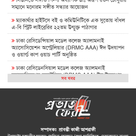
সম্মানে মনোরম সঙ্গীত সন্ধ্যার আয়োজন
ম্যাকার্থার হাইটসে বই ও কমিউনিটিকে এক সুতোয় বাঁধল
এ-বি স্ট্রিট লাইব্রেরির ২২তম উন্মুক্ত পাঠাগার
ঢাকা রেসিডেন্সিয়াল মডেল কলেজ অ্যালামনাই
অ্যাসোসিয়েশন অস্ট্রেলিয়ার (DRMC AAA) ঈদ উদযাপন
ও ওয়ার্ল্ড কাপ ওয়াচ পার্টি অনুষ্ঠিত
ঢাকা রেসিডেনসিয়াল মডেল কলেজ অ্যালমনাই
অ্যাসোসিয়েশন অস্ট্রেলিয়া (DRMC AAA) ঈদ উদযাপন
সব খবর
এবং বিশ্বকাপ ম্যাচ দেখার আসর ২০২৬
সিআরপি পরিদর্শনে অস্ট্রেলিয়াপ্রবাসী কামাল পাশা,
প্রতিবন্ধী সেবায় দুই দেশের মধ্যে সহযোগিতা বাড়ানোর ওপর
গুরুত্বারোপ
বন্ধু – সাংস্কৃতিক বুদ্ধিমত্তার সামাজিক ক্যাফে সিডনিতে
বহুসাংস্কৃতিক ঐক্যের বার্তা দিল
সম্পাদকঃ শ্রাবন্তী কাজী আশরাফী
উপদেষ্টা মন্ডলীর সদস্য: সেলিনা হোসেন (কথা সাহিত্যিক, চেয়ারম্যান বাংলা