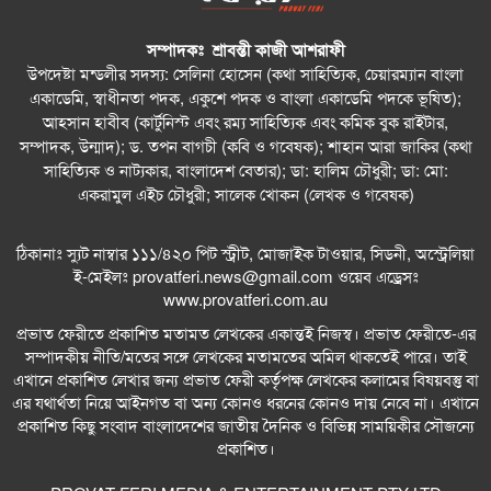
বহুসাংস্কৃতিক ঐক্যের বার্তা দিল
সম্পাদকঃ শ্রাবন্তী কাজী আশরাফী
আমার কিছু কষ্ট আছে : শাহান আরা জাকির পারুল
উপদেষ্টা মন্ডলীর সদস্য: সেলিনা হোসেন (কথা সাহিত্যিক, চেয়ারম্যান বাংলা
একাডেমি, স্বাধীনতা পদক, একুশে পদক ও বাংলা একাডেমি পদকে ভূষিত);
সিডনিতে রেজওয়ানা চৌধুরী বন্যার কনসার্ট—রবীন্দ্রজয়ন্তীতে
আহসান হাবীব (কার্টুনিস্ট এবং রম্য সাহিত্যিক এবং কমিক বুক রাইটার,
সুর, সংস্কৃতি ও আবেগের এক অনন্য সন্ধ্যা
সম্পাদক, উন্মাদ); ড. তপন বাগচী (কবি ও গবেষক); শাহান আরা জাকির (কথা
সাহিত্যিক ও নাট্যকার, বাংলাদেশ বেতার); ডা: হালিম চৌধুরী; ডা: মো:
সিডনিতে রবীন্দ্রজয়ন্তীতে কমিউনিটি সাংবাদিকতায় সম্মাননা
একরামুল এইচ চৌধুরী; সালেক খোকন (লেখক ও গবেষক)
পেলেন নাইম আবদুল্লাহ
ঠিকানাঃ স্যুট নাম্বার ১১১/৪২০ পিট স্ট্রীট, মোজাইক টাওয়ার, সিডনী, অস্ট্রেলিয়া
সিডনিতে জাহাঙ্গীরনগর বিশ্ববিদ্যালয় অ্যালামনাইদের বর্ণাঢ্য
ই-মেইলঃ
provatferi.news@gmail.com
ওয়েব এড্রেসঃ
বাংলা নববর্ষ উদ্‌যাপন
www.provatferi.com.au
প্রভাত ফেরীতে প্রকাশিত মতামত লেখকের একান্তই নিজস্ব। প্রভাত ফেরীতে-এর
সিডনির রিজেস হোটেলে জাঁকজমকপূর্ণ আয়োজনে অনুষ্ঠিত
সম্পাদকীয় নীতি/মতের সঙ্গে লেখকের মতামতের অমিল থাকতেই পারে। তাই
হলো DRMC AAA–এর লঞ্চিং অনুষ্ঠান
এখানে প্রকাশিত লেখার জন্য প্রভাত ফেরী কর্তৃপক্ষ লেখকের কলামের বিষয়বস্তু বা
এর যথার্থতা নিয়ে আইনগত বা অন্য কোনও ধরনের কোনও দায় নেবে না। এখানে
তুষার কন্যা: তাহমিনা আকতার পাতা
প্রকাশিত কিছু সংবাদ বাংলাদেশের জাতীয় দৈনিক ও বিভিন্ন সাময়িকীর সৌজন্যে
প্রকাশিত।
ডিজিটাল যুগে হানি ট্র্যাপ প্রতারণা: আবেগ, প্রযুক্তি ও ক্ষমতার
আন্তঃসম্পর্কের এক গভীর বিশ্লেষণ