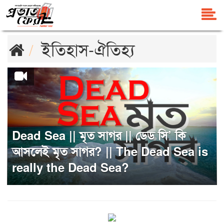
ইতিহাস-ঐতিহ্য
Dead Sea || মৃত সাগর || ডেড সি’ কি
আসলেই মৃত সাগর? || The Dead Sea is
really the Dead Sea?