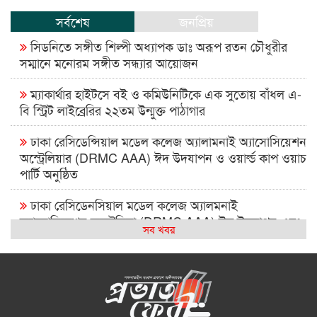
সর্বশেষ
জনপ্রিয়
সিডনিতে সঙ্গীত শিল্পী অধ্যাপক ডাঃ অরূপ রতন চৌধুরীর
সম্মানে মনোরম সঙ্গীত সন্ধ্যার আয়োজন
ম্যাকার্থার হাইটসে বই ও কমিউনিটিকে এক সুতোয় বাঁধল এ-
বি স্ট্রিট লাইব্রেরির ২২তম উন্মুক্ত পাঠাগার
ঢাকা রেসিডেন্সিয়াল মডেল কলেজ অ্যালামনাই অ্যাসোসিয়েশন
অস্ট্রেলিয়ার (DRMC AAA) ঈদ উদযাপন ও ওয়ার্ল্ড কাপ ওয়াচ
পার্টি অনুষ্ঠিত
ঢাকা রেসিডেনসিয়াল মডেল কলেজ অ্যালমনাই
অ্যাসোসিয়েশন অস্ট্রেলিয়া (DRMC AAA) ঈদ উদযাপন এবং
সব খবর
বিশ্বকাপ ম্যাচ দেখার আসর ২০২৬
সিআরপি পরিদর্শনে অস্ট্রেলিয়াপ্রবাসী কামাল পাশা, প্রতিবন্ধী
সেবায় দুই দেশের মধ্যে সহযোগিতা বাড়ানোর ওপর গুরুত্বারোপ
বন্ধু – সাংস্কৃতিক বুদ্ধিমত্তার সামাজিক ক্যাফে সিডনিতে